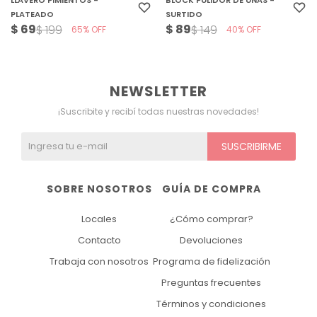
LLAVERO PIMIENTOS -
BLOCK PULIDOR DE UÑAS -
PLATEADO
SURTIDO
$
69
$
89
$
199
$
149
65
40
NEWSLETTER
¡Suscribite y recibí todas nuestras novedades!
SUSCRIBIRME
SOBRE NOSOTROS
GUÍA DE COMPRA
Locales
¿Cómo comprar?
Contacto
Devoluciones
Trabaja con nosotros
Programa de fidelización
Preguntas frecuentes
Términos y condiciones