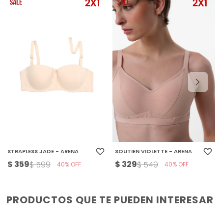
STRAPLESS JADE - ARENA
SOUTIEN VIOLETTE - ARENA
$
359
$
329
$
599
$
549
40
40
PRODUCTOS QUE TE PUEDEN INTERESAR