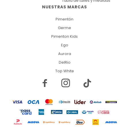
Tabla de talles y medidas
NUESTRAS MARCAS
Pimentón
Germe
Pimenton Kids
Ego
Aurora
DelRio
Top White

