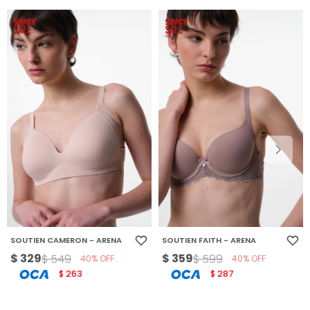
SOUTIEN CAMERON - ARENA
SOUTIEN FAITH - ARENA
$
329
$
359
$
549
$
599
40
40
263
287
$
$