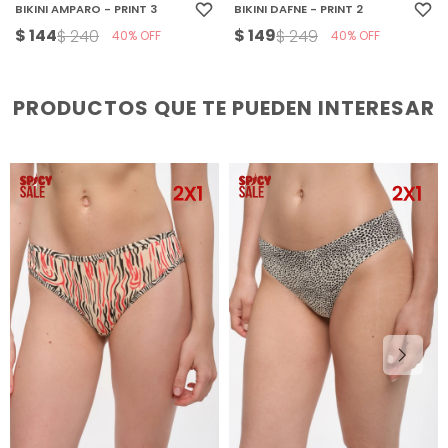
BIKINI AMPARO - PRINT 3
BIKINI DAFNE - PRINT 2
$
144
$
149
$
240
$
249
40
40
PRODUCTOS QUE TE PUEDEN INTERESAR