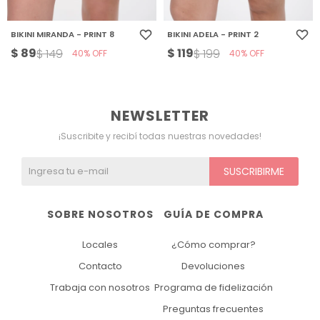
BIKINI MIRANDA - PRINT 8
BIKINI ADELA - PRINT 2
$
89
$
119
$
149
$
199
40
40
NEWSLETTER
¡Suscribite y recibí todas nuestras novedades!
SUSCRIBIRME
SOBRE NOSOTROS
GUÍA DE COMPRA
Locales
¿Cómo comprar?
Contacto
Devoluciones
Trabaja con nosotros
Programa de fidelización
Preguntas frecuentes