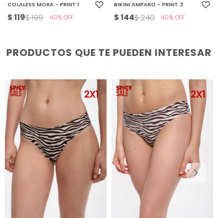
COLALESS MORA - PRINT 1
BIKINI AMPARO - PRINT 3
$
119
$
144
$
199
$
240
40
40
PRODUCTOS QUE TE PUEDEN INTERESAR