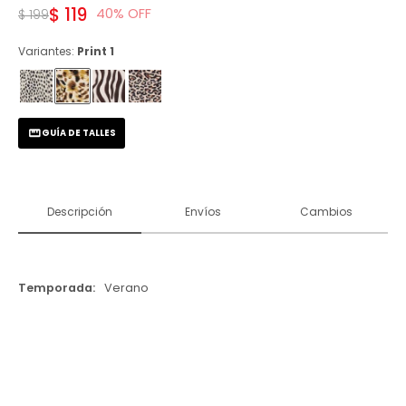
$
119
40
$
199
Variantes:
Print 1
GUÍA DE TALLES
Descripción
Envíos
Cambios
Temporada
Verano