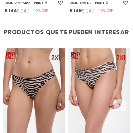
BIKINI AMPARO - PRINT 4
BIKINI DAFNE - PRINT 2
$
144
$
149
$
240
$
249
40
40
PRODUCTOS QUE TE PUEDEN INTERESAR