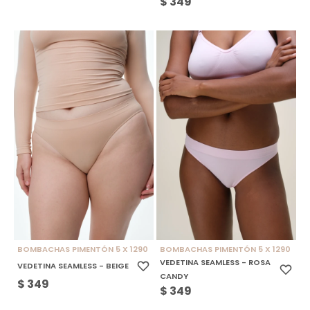
$
349
BOMBACHAS PIMENTÓN 5 X 1290
BOMBACHAS PIMENTÓN 5 X 1290
VEDETINA SEAMLESS - ROSA
VEDETINA SEAMLESS - BEIGE
CANDY
$
349
$
349