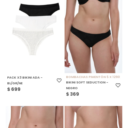
BOMBACHAS PIMENTÓN 5 X 1290
PACK X3 BIKINI ADA -
BIKINI SOFT SEDUCTION -
BL/GR/NE
NEGRO
$
699
$
369