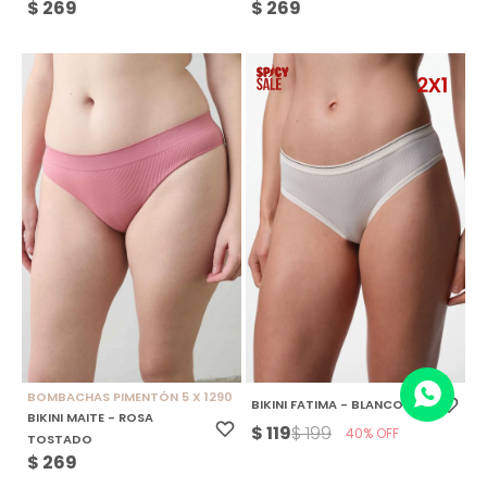
$
269
$
269
BOMBACHAS PIMENTÓN 5 X 1290
BIKINI FATIMA - BLANCO
BIKINI MAITE - ROSA
$
119
$
199
40
TOSTADO
$
269