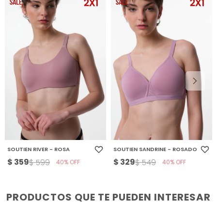
SOUTIEN RIVER - ROSA
SOUTIEN SANDRINE - ROSADO
$
359
$
329
$
599
$
549
40
40
PRODUCTOS QUE TE PUEDEN INTERESAR