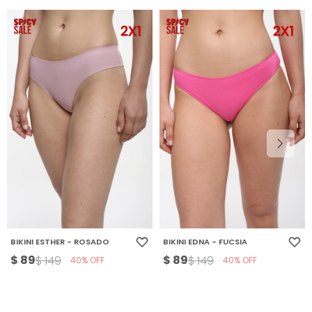
BIKINI ESTHER - ROSADO
BIKINI EDNA - FUCSIA
$
89
$
89
$
149
$
149
40
40