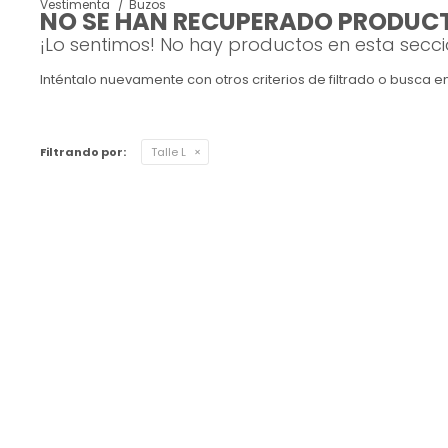
Vestimenta
Buzos
NO SE HAN RECUPERADO PRODUC
Ver todo
Remeras
Otros
Maternal
Multiforma
Violeta
¡Lo sentimos! No hay productos en esta secci
Inténtalo nuevamente con otros criterios de filtrado o busca 
Camisas
Belleza
Culotteless
Sin Bretel
Verde
Polleras
Bolsos y Carteras
Boxer
Rojo
Filtrando por:
Talle L
Tops Deportivos
Paraguas
Gris
Lentes de Sol
Marron
Estampados