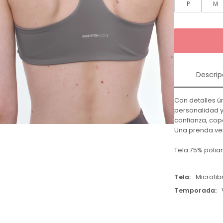
P
M
Descrip
Con detalles ú
personalidad y
confianza, cop
Una prenda ver
Tela:75% poli
Tela
Microfib
Temporada