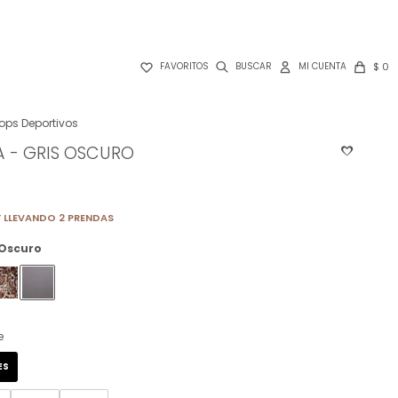

$
0
FAVORITOS
ops Deportivos
 - GRIS OSCURO
 LLEVANDO 2 PRENDAS
 Oscuro
e
ES