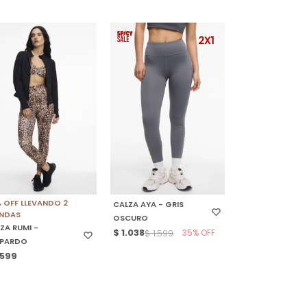
ELECCIONAR TALLE
SELECCIONAR TALLE
 OFF LLEVANDO 2
CALZA AYA - GRIS
ENDAS
OSCURO
ZA RUMI -
$
1.038
35
$
1.599
OPARDO
.599