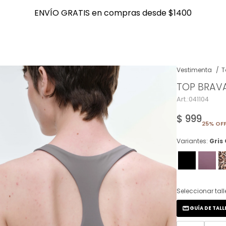
ENVÍO GRATIS en compras desde $1400
ENVÍO GRATIS en compras desde $1400
Vestimenta
T
TOP BRAVA
NOTIFICARME
041104
$
999
25% OFF
Variantes:
Gris
Seleccionar tall
GUÍA DE TALL