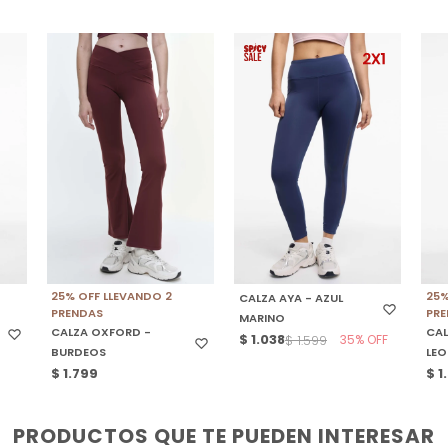
SELECCIONAR TALLE
SELECCIONAR TALLE
S
25% OFF LLEVANDO 2
25%
CALZA AYA - AZUL
PRENDAS
PR
MARINO
CALZA OXFORD -
CAL
$
1.038
35
$
1.599
BURDEOS
LE
$
1.799
$
1
PRODUCTOS QUE TE PUEDEN INTERESAR