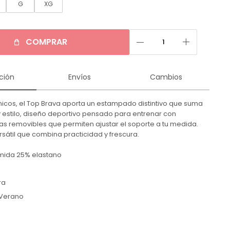
G
XG
remove
add
COMPRAR
ción
Envíos
Cambios
nicos, el Top Brava aporta un estampado distintivo que suma
 estilo, diseño deportivo pensado para entrenar con
as removibles que permiten ajustar el soporte a tu medida.
sátil que combina practicidad y frescura.
amida 25% elastano
ra
Verano