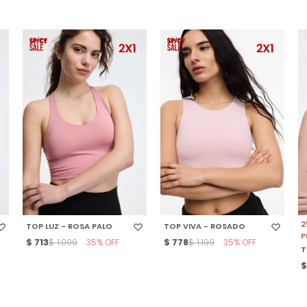
SELECCIONAR TALLE
SELECCIONAR TALLE
2
TOP LUZ - ROSA PALO
TOP VIVA - ROSADO
P
$
713
35
$
778
35
$
1.099
$
1.199
T