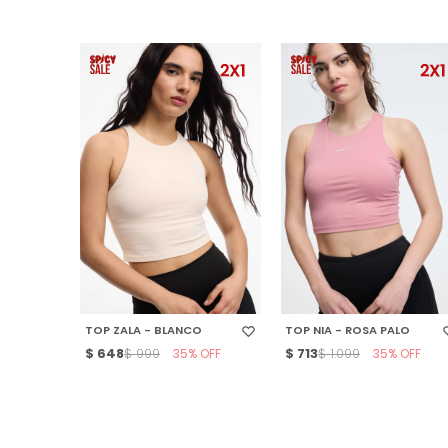
SELECCIONAR TALLE
SELECCIONAR TALLE
TOP ZALA - BLANCO
TOP NIA - ROSA PALO
$
648
35
$
713
35
$
999
$
1.099