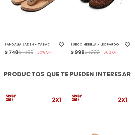
SANDALIA JADEN - TABAC
SUECO HEBILLA - LEOPARDO
$
748
$
999
$
1.499
$
1.999
50
50
PRODUCTOS QUE TE PUEDEN INTERESAR