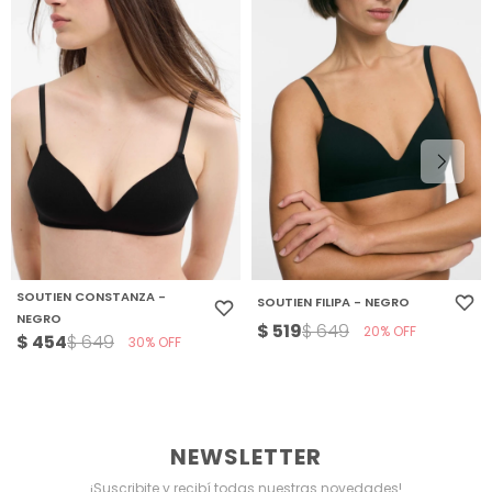
SOUTIEN CONSTANZA -
SOUTIEN FILIPA - NEGRO
NEGRO
$
519
$
649
20
$
454
$
649
30
NEWSLETTER
¡Suscribite y recibí todas nuestras novedades!