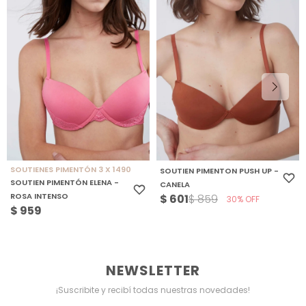
SOUTIENES PIMENTÓN 3 X 1490
SOUTIEN PIMENTON PUSH UP -
SOUTIEN PIMENTÓN ELENA -
CANELA
ROSA INTENSO
$
601
$
859
30
$
959
NEWSLETTER
¡Suscribite y recibí todas nuestras novedades!