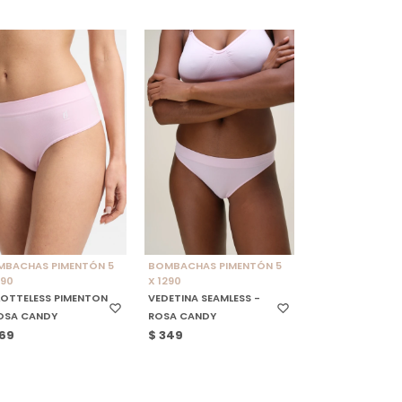
ELECCIONAR TALLE
SELECCIONAR TALLE
MBACHAS PIMENTÓN 5
BOMBACHAS PIMENTÓN 5
290
X 1290
OTTELESS PIMENTON
VEDETINA SEAMLESS -
OSA CANDY
ROSA CANDY
69
$
349