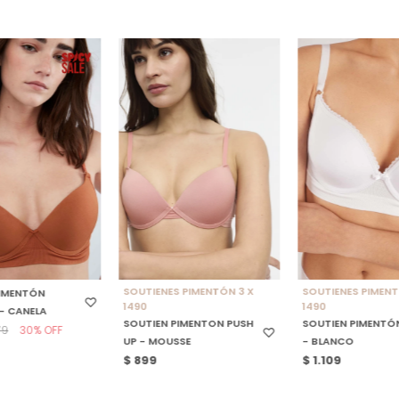
NAR TALLE
SELECCIONAR TALLE
SELECCIONAR TAL
SOUTIENES PIMENTÓN 3 X
SOUTIENES PIMENT
PIMENTÓN
1490
1490
- CANELA
SOUTIEN PIMENTON PUSH
SOUTIEN PIMENTÓ
30
79
UP - MOUSSE
- BLANCO
$
899
$
1.109