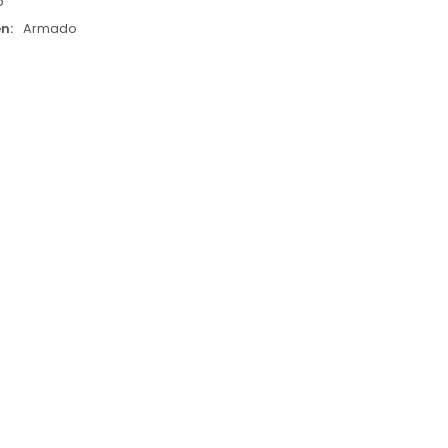
p
en
Armado