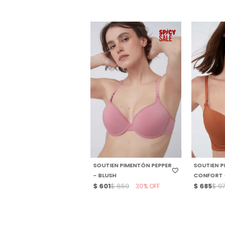
SELECCIONAR TALLE
SELECCIO
SOUTIEN PIMENTÓN PEPPER
SOUTIEN 
- BLUSH
CONFORT 
$
601
30
$
685
$
859
$
9