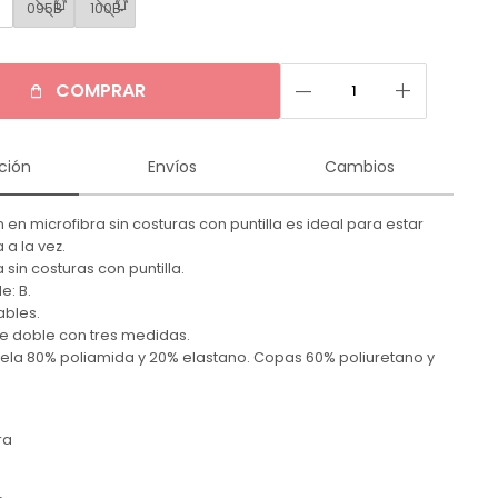
B
095B
100B
remove
add
COMPRAR
ción
Envíos
Cambios
 en microfibra sin costuras con puntilla es ideal para estar
 a la vez.
a sin costuras con puntilla.
e: B.
ables.
e doble con tres medidas.
ela 80% poliamida y 20% elastano. Copas 60% poliuretano y
ra