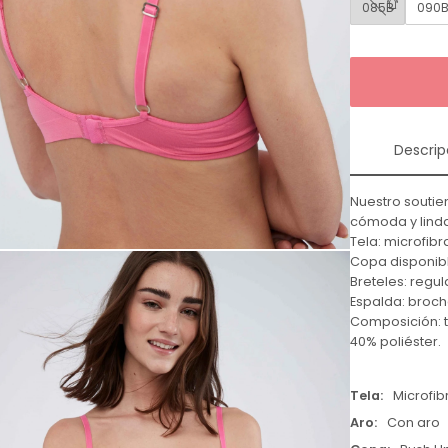
085B
090
Descrip
Nuestro soutien
cómoda y linda
Tela: microfibr
Copa disponibl
Breteles: regul
Espalda: broch
Composición: t
40% poliéster.
Tela
Microfib
Aro
Con aro