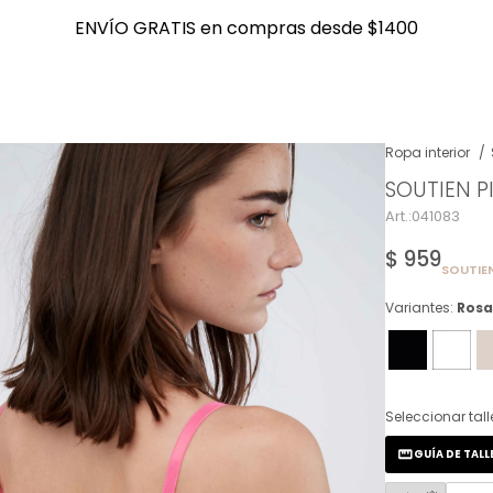
ENVÍO GRATIS en compras desde $1400
ENVÍO GRATIS en compras desde $1400
Ropa interior
SOUTIEN P
NOTIFICARME
041083
$
959
SOUTIEN
Variantes:
Rosa
Seleccionar tall
GUÍA DE TALL