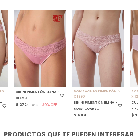
SELECCIONAR TALLE
SELECCIONAR TALLE
S
 5
BOMBACHAS PIMENTÓN 5
BO
BIKINI PIMENTÓN ELENA -
X 1290
X 1
BLUSH
-
BIKINI PIMENTÓN ELENA -
CUL
$
272
30
$
389
ROSA CUARZO
- R
$
449
$
3
PRODUCTOS QUE TE PUEDEN INTERESAR