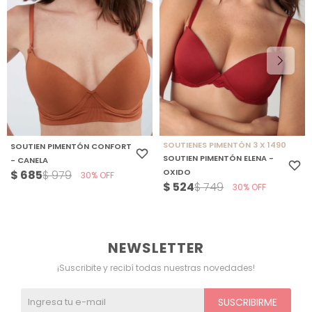
SOUTIENES PIMENTÓN 3 X 1490
SOUTIEN PIMENTÓN CONFORT
SOUTIEN PIMENTÓN ELENA -
- CANELA
OXIDO
$
685
$
979
30
$
524
$
749
30
NEWSLETTER
¡Suscribite y recibí todas nuestras novedades!
SUSCRIBIRME