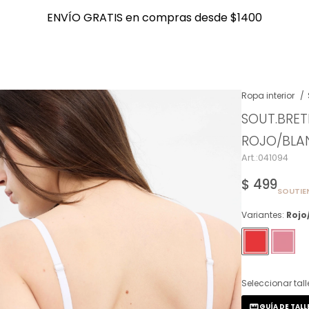
ENVÍO GRATIS en compras desde $1400
ENVÍO GRATIS en compras desde $1400
Ropa interior
SOUT.BRET
NOTIFICARME
ROJO/BL
041094
$
499
SOUTIE
Variantes:
Rojo
Seleccionar tall
GUÍA DE TALL