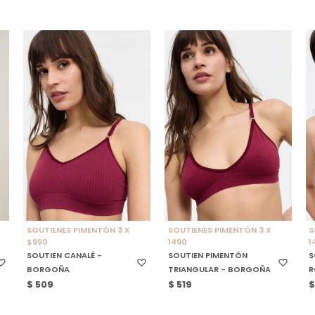
SELECCIONAR TALLE
SELECCIONAR TALLE
SOUTIENES PIMENTÓN 3 X
SOUTIENES PIMENTÓN 3 X
S
$990
1490
1
SOUTIEN CANALÉ -
SOUTIEN PIMENTÓN
S
BORGOÑA
TRIANGULAR - BORGOÑA
R
$
509
$
519