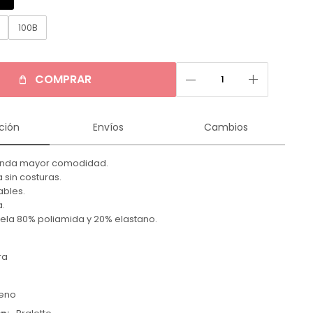
B
100B
remove
add
COMPRAR
ción
Envíos
Cambios
brinda mayor comodidad.
a sin costuras.
ables.
a.
ela 80% poliamida y 20% elastano.
ra
leno