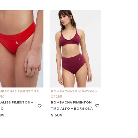
ELECCIONAR TALLE
SELECCIONAR TALLE
MBACHAS PIMENTÓN 5
BOMBACHAS PIMENTÓN 5
290
X 1290
ALESS PIMENTON -
BOMBACHA PIMENTÓN
JO
TIRO ALTO - BORGOÑA
89
$
509