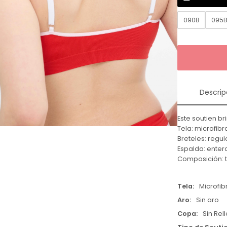
090B
095
Descrip
Este soutien 
Tela: microfibr
Breteles: regul
Espalda: enter
Composición: t
Tela
Microfib
Aro
Sin aro
Copa
Sin Rel