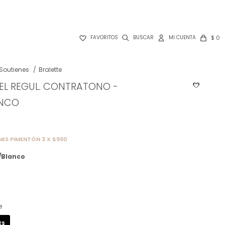

$
0
FAVORITOS
Soutienes
Bralette
EL REGUL. CONTRATONO -
ANCO
NES PIMENTÓN 3 X $990
/Blanco
e
ES