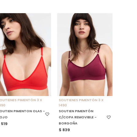
SELECCIONAR TALLE
SELECCIONAR TALLE
OUTIENES PIMENTÓN 3 X
SOUTIENES PIMENTÓN 3 X
490
1490
OUTIEN PIMENTON OLAS -
SOUTIEN PIMENTÓN
OJO
C/COPA REMOVIBLE -
BORGOÑA
$
519
$
839