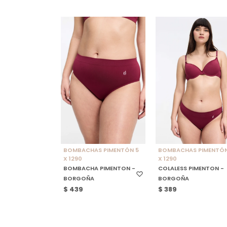
SELECCIONAR TALLE
SELECCIONAR TALLE
BOMBACHAS PIMENTÓN 5
BOMBACHAS PIMENTÓN
X 1290
X 1290
BOMBACHA PIMENTON -
COLALESS PIMENTON -
BORGOÑA
BORGOÑA
$
439
$
389