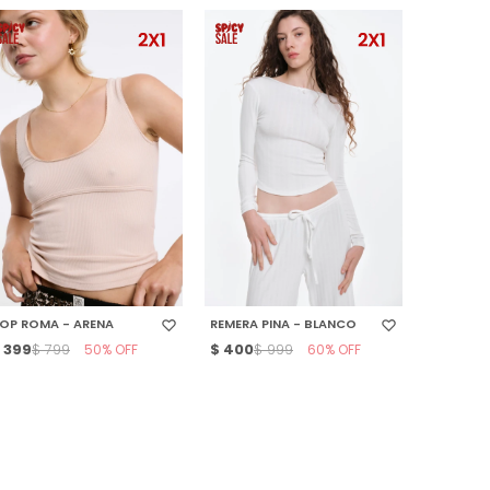
SELECCIONAR TALLE
SELECCIONAR TALLE
OP ROMA - ARENA
REMERA PINA - BLANCO
$
399
50
$
400
60
$
799
$
999