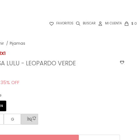

$
0
FAVORITOS
ir
Pijamas
A LULU - LEOPARDO VERDE
35
e
ES
G
XG