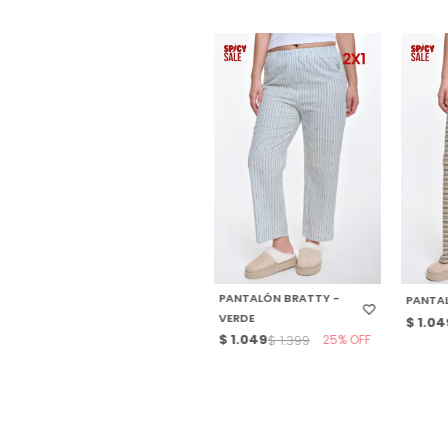
SELECCIONAR TALLE
SELE
PANTALÓN BRATTY -
PANTAL
VERDE
$
1.04
$
1.049
25
$
1.399