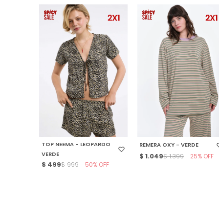
SELECCIONAR TALLE
SELECCIONAR TALLE
TOP NEEMA - LEOPARDO
REMERA OXY - VERDE
VERDE
$
1.049
25
$
1.399
$
499
50
$
999