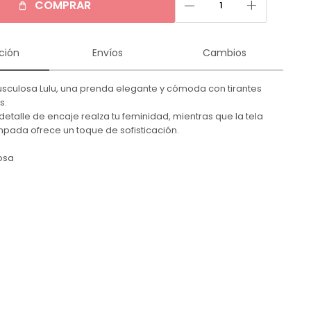
remove
add
COMPRAR
ción
Envíos
Cambios
sculosa Lulu, una prenda elegante y cómoda con tirantes
s.
detalle de encaje realza tu feminidad, mientras que la tela
pada ofrece un toque de sofisticación.
cosa