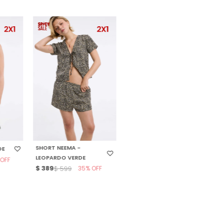
E
SELECCIONAR TALLE
SHORT NEEMA -
DE
LEOPARDO VERDE
$
389
35
$
599