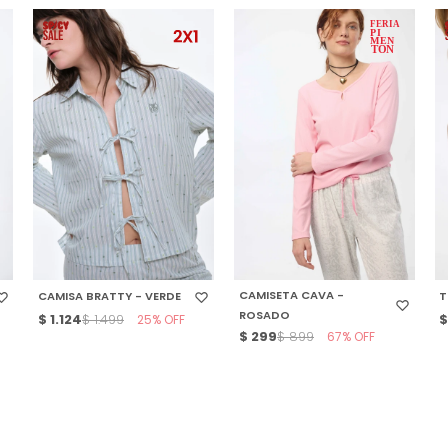
SELECCIONAR TALLE
SELECCIONAR TALLE
CAMISETA CAVA -
CAMISA BRATTY - VERDE
T
ROSADO
$
1.124
25
$
1.499
$
299
67
$
899