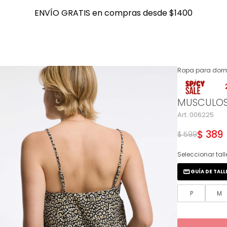
ENVÍO GRATIS en compras desde $1400
ENVÍO GRATIS en compras desde $1400
Ropa para dorm
NOTIFICARME
MUSCULOS
006225
$
389
$
599
Seleccionar tall
GUÍA DE TALL
P
M