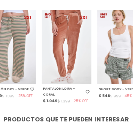
CCIONAR TALLE
SELECCIONAR TALLE
SELECCIONAR TALL
PANTALÓN LOIRA -
ÓN OXY - VERDE
SHORT BOXY - VER
CORAL
9
25
$
548
45
$
1.399
$
999
$
1.049
25
$
1.399
PRODUCTOS QUE TE PUEDEN INTERESAR