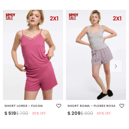
SHORT LORDE - FUCSIA
SHORT ROMA - FLORES ROSA
$
519
$
209
$
799
$
599
35
65