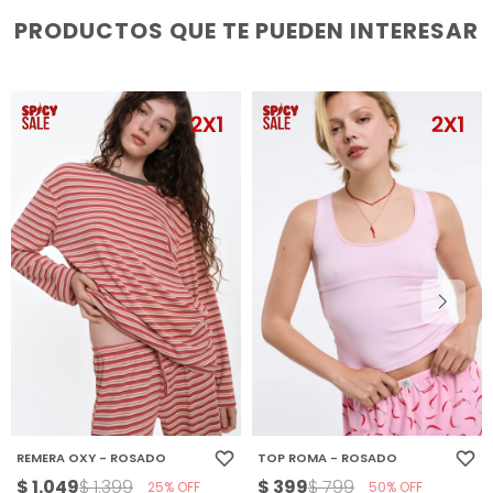
PRODUCTOS QUE TE PUEDEN INTERESAR
REMERA OXY - ROSADO
TOP ROMA - ROSADO
$
1.049
$
399
$
1.399
$
799
25
50