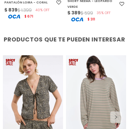
SHORT NEEMA - LEOPARDO
PANTALÓN LOIRA - CORAL
VERDE
$
839
$
1.399
40
$
389
$
599
35
671
$
311
$
PRODUCTOS QUE TE PUEDEN INTERESAR