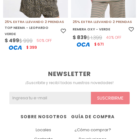
25% EXTRA LLEVANDO 2 PRENDAS
25% EXTRA LLEVANDO 2 PRENDAS
TOP NEEMA - LEOPARDO
REMERA OXY - VERDE
VERDE
$
839
$
1.399
40
$
499
$
999
50
671
$
399
$
NEWSLETTER
¡Suscribite y recibí todas nuestras novedades!
SUSCRIBIRME
SOBRE NOSOTROS
GUÍA DE COMPRA
Locales
¿Cómo comprar?