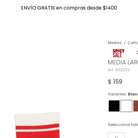
ENVÍO GRATIS en compras desde $1400
ENVÍO GRATIS en compras desde $1400
Medias
Caña
NOTIFICARME
MEDIA LA
002223
$
159
Variantes:
Blan
Seleccionar tall
U