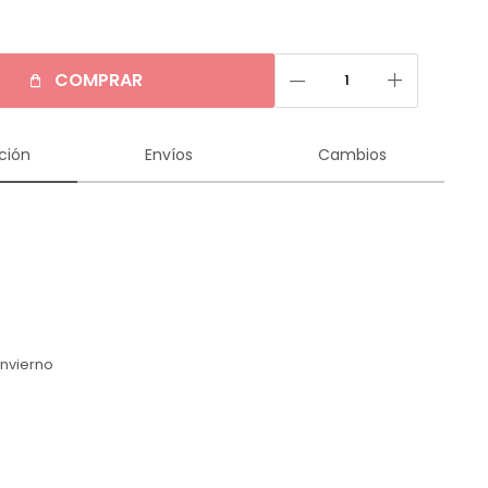
remove
add
COMPRAR
ción
Envíos
Cambios
n
Invierno