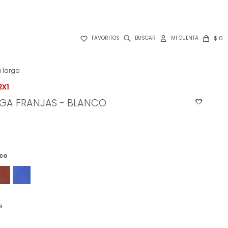

$
0
FAVORITOS
 larga
RGA FRANJAS - BLANCO
co
e