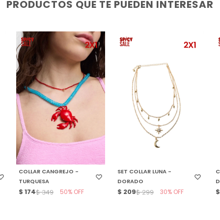
PRODUCTOS QUE TE PUEDEN INTERESAR
SELECCIONAR TALLE
SELECCIONAR TALLE
COLLAR CANGREJO -
SET COLLAR LUNA -
C
TURQUESA
DORADO
$
174
50
$
209
30
$
349
$
299