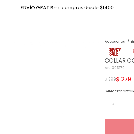
ENVÍO GRATIS en compras desde $1400
ENVÍO GRATIS en compras desde $1400
Accesorios
B
NOTIFICARME
COLLAR CO
095170
$
279
$
399
Seleccionar tall
U