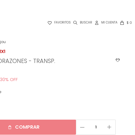

$
0
FAVORITOS
ijou
RAZONES - TRANSP.
30
e
remove
add
COMPRAR