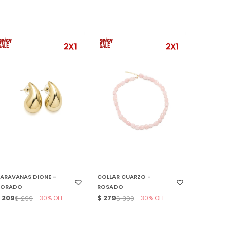
SELECCIONAR TALLE
SELECCIONAR TALLE
ARAVANAS DIONE -
COLLAR CUARZO -
DORADO
ROSADO
$
209
30
$
279
30
$
299
$
399