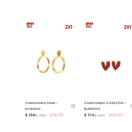
SELECCIONAR TALLE
SELECCIONAR TALLE
CARAVANAS DEMI -
CARAVANAS CORAZÓN -
DORADO
BURDEOS
$
139
65
$
174
30
$
399
$
249