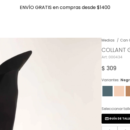
ENVÍO GRATIS en compras desde $1400
ENVÍO GRATIS en compras desde $1400
Medias
Can 
COLLANT 
NOTIFICARME
000434
$
309
Variantes:
Negr
Seleccionar tall
GUÍA DE TALL