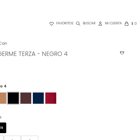

$
0
FAVORITOS
Can
GERME TERZA - NEGRO 4
o 4
e
ES