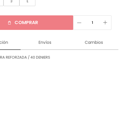
3
E
remove
add
COMPRAR
ción
Envíos
Cambios
RA REFORZADA / 40 DENIERS