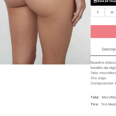
GUÍA DE TALL
P
M
Descrip
Nuestra clásic
fundillo de a
Tela: microfibr
Tiro: bajo.
Composición: t
Tela
Microfib
Tiro
Tiro Med