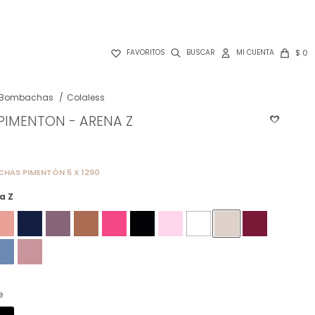

$
0
FAVORITOS
Bombachas
Colaless
PIMENTON - ARENA Z
HAS PIMENTÓN 5 X 1290
a Z
e