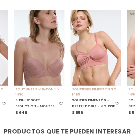
SELECCIONAR TALLE
SELECCIONAR TALLE
S
 X
SOUTIENES PIMENTÓN 3 X
SOUTIENES PIMENTÓN 3 X
SOU
1490
1490
149
PUSH UP SOFT
SOUTIEN PIMENTÓN -
SOU
SEDUCTION - MOUSSE
BRETEL DOBLE - MOUSSE
BEI
$
649
$
559
$
5
PRODUCTOS QUE TE PUEDEN INTERESAR