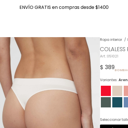
ENVÍO GRATIS en compras desde $1400
ENVÍO GRATIS en compras desde $1400
Ropa interior
COLALESS 
NOTIFICARME
051021
$
389
BOMBAC
Variantes:
Aren
Seleccionar tall