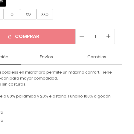
ES
G
XG
XXG
remove
add
COMPRAR
ción
Envíos
Cambios
a colaless en microfibra permite un máximo confort. Tiene
lgodón para mayor comodidad.
a sin costuras.
ela 80% poliamida y 20% elastano. Fundillo 100% algodón.
ra
io