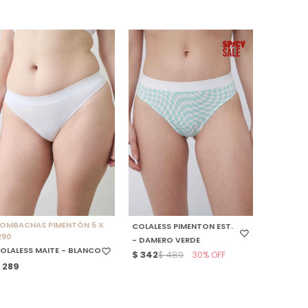
SELECCIONAR TALLE
SELECCIONAR TALLE
OMBACHAS PIMENTÓN 5 X
COLALESS PIMENTON EST.
290
- DAMERO VERDE
OLALESS MAITE - BLANCO
$
342
30
$
489
$
289