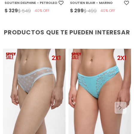
SOUTIEN DELPHINE - PETROLEO
SOUTIEN BLAIR - MARINO
$
329
$
299
$
549
$
499
40
40
PRODUCTOS QUE TE PUEDEN INTERESAR