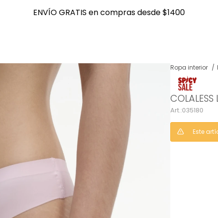
ENVÍO GRATIS en compras desde $1400
ENVÍO GRATIS en compras desde $1400
Ropa interior
NOTIFICARME
COLALESS 
035180
Este art