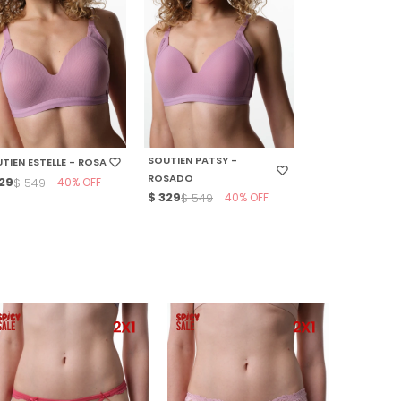
ELECCIONAR TALLE
SELECCIONAR TALLE
SOUTIEN PATSY -
TIEN ESTELLE - ROSA
ROSADO
29
40
$
549
$
329
40
$
549