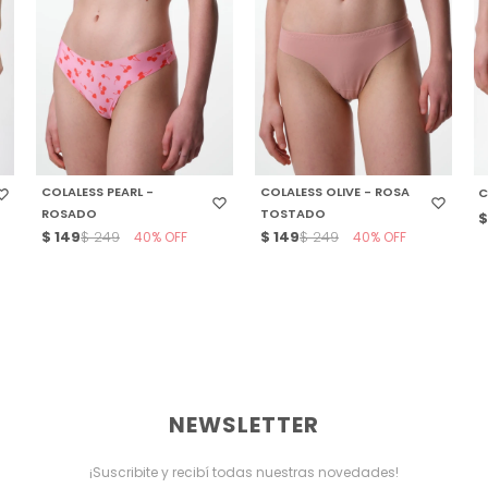
SELECCIONAR TALLE
SELECCIONAR TALLE
COLALESS PEARL -
COLALESS OLIVE - ROSA
C
ROSADO
TOSTADO
$
149
40
$
149
40
$
249
$
249
NEWSLETTER
¡Suscribite y recibí todas nuestras novedades!