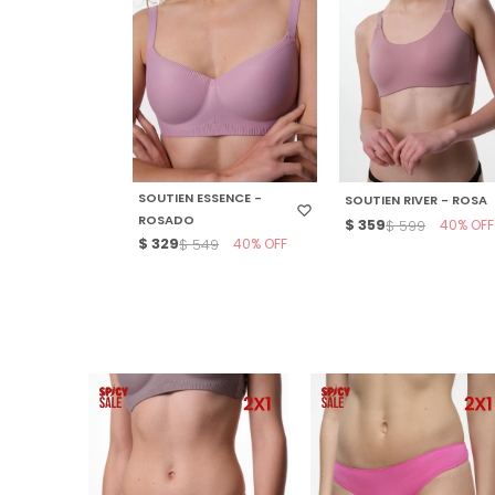
SELECCIONAR TALLE
SELECCIONAR TALLE
SOUTIEN ESSENCE -
SOUTIEN RIVER - ROSA
ROSADO
$
359
40
$
599
$
329
40
$
549