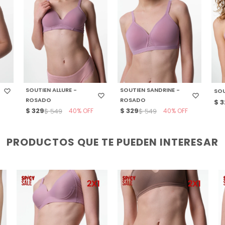
SELECCIONAR TALLE
SELECCIONAR TALLE
S
SOUTIEN ALLURE -
SOUTIEN SANDRINE -
SOU
ROSADO
ROSADO
$
3
$
329
40
$
329
40
$
549
$
549
PRODUCTOS QUE TE PUEDEN INTERESAR