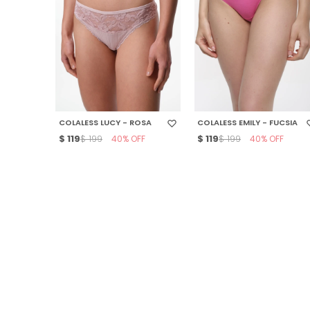
SELECCIONAR TALLE
SELECCIONAR TALLE
COLALESS LUCY - ROSA
COLALESS EMILY - FUCSIA
$
119
40
$
119
40
$
199
$
199