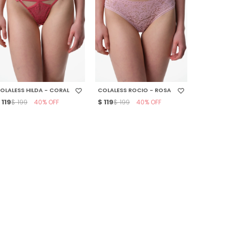
SELECCIONAR TALLE
SELECCIONAR TALLE
OLALESS HILDA - CORAL
COLALESS ROCIO - ROSA
$
119
40
$
119
40
$
199
$
199