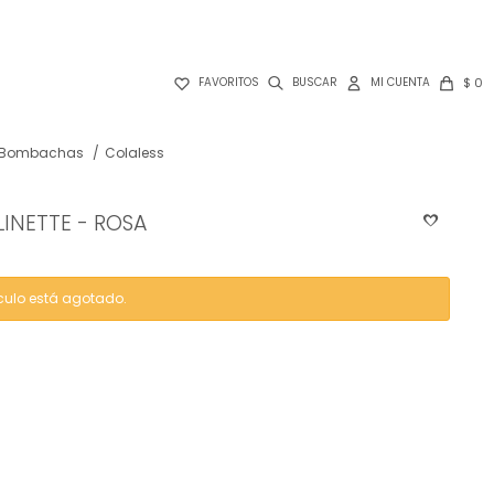

$
0
FAVORITOS
Bombachas
Colaless
LINETTE - ROSA
ículo está agotado.