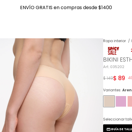
ENVÍO GRATIS en compras desde $1400
ENVÍO GRATIS en compras desde $1400
Ropa interior
NOTIFICARME
BIKINI EST
035202
$
89
4
$
149
Variantes:
Are
Seleccionar tall
GUÍA DE TALL