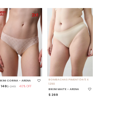
SELECCIONAR TALLE
SELECCIONAR TALLE
BOMBACHAS PIMENTÓN 5 X
IKINI CORINA - ARENA
1290
$
149
40
$
249
BIKINI MAITE - ARENA
$
269