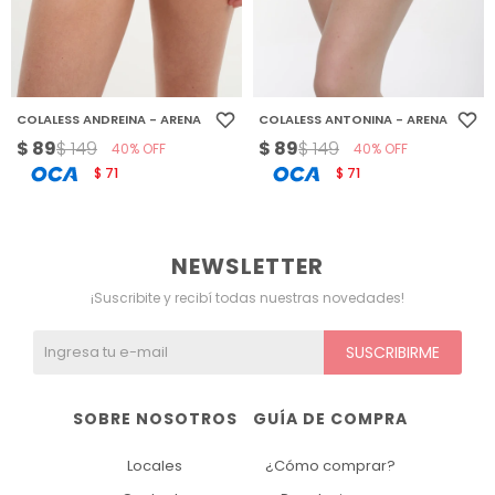
COLALESS ANDREINA - ARENA
COLALESS ANTONINA - ARENA
$
89
$
89
$
149
$
149
40
40
71
71
$
$
NEWSLETTER
¡Suscribite y recibí todas nuestras novedades!
SUSCRIBIRME
SOBRE NOSOTROS
GUÍA DE COMPRA
Locales
¿Cómo comprar?