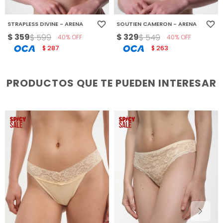
STRAPLESS DIVINE - ARENA
SOUTIEN CAMERON - ARENA
$
359
$
329
$
599
$
549
40
40
287
263
$
$
PRODUCTOS QUE TE PUEDEN INTERESAR