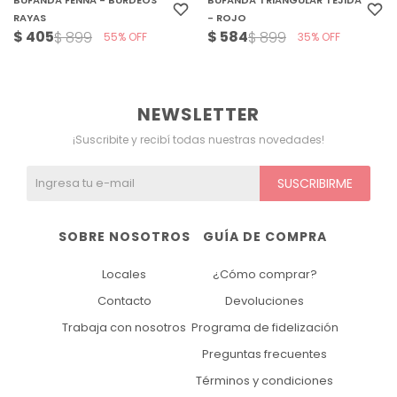
BUFANDA FENNA - BURDEOS
BUFANDA TRIANGULAR TEJIDA
RAYAS
- ROJO
$
405
$
584
$
899
$
899
55
35
NEWSLETTER
¡Suscribite y recibí todas nuestras novedades!
SUSCRIBIRME
SOBRE NOSOTROS
GUÍA DE COMPRA
Locales
¿Cómo comprar?
Contacto
Devoluciones
Trabaja con nosotros
Programa de fidelización
Preguntas frecuentes
Términos y condiciones