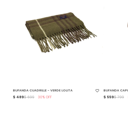
SELECCIONAR TALLE
SELECCIONAR
BUFANDA CUADRILLE - VERDE LOLITA
BUFANDA CAPU
$
489
30
$
559
$
699
$
799