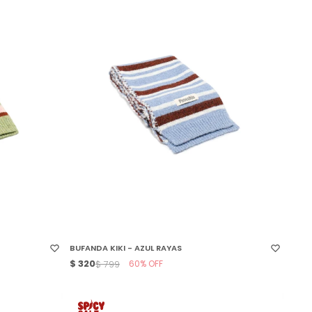
SELECCIONAR TALLE
BUFANDA KIKI - AZUL RAYAS
$
320
60
$
799