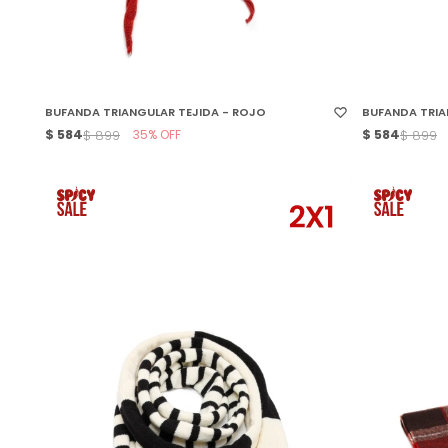
SELECCIONAR TALLE
SELECCIONAR
BUFANDA TRIANGULAR TEJIDA - ROJO
BUFANDA TRIA
$
584
35
$
584
$
899
$
899