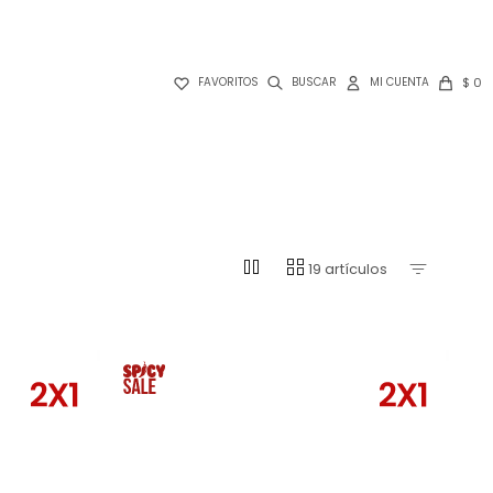

$
0
FAVORITOS
pause
grid_view
19 artículos