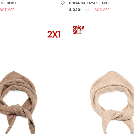
S - BEIGE
BUFANDA RAYAS - AZUL
60
$
320
60
$
799