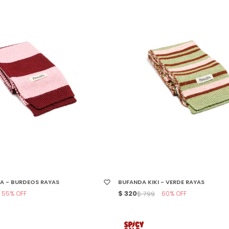
 TALLE
SELECCIONAR TALLE
A - BURDEOS RAYAS
BUFANDA KIKI - VERDE RAYAS
55
$
320
60
$
799