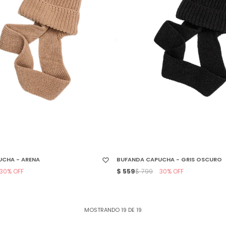
 TALLE
SELECCIONAR TALLE
CHA - ARENA
BUFANDA CAPUCHA - GRIS OSCURO
30
$
559
30
$
799
MOSTRANDO
19
DE
19