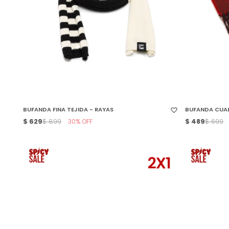
SELECCIONAR TALLE
SELECCIONAR
BUFANDA FINA TEJIDA - RAYAS
BUFANDA CUAD
$
629
30
$
489
$
899
$
699