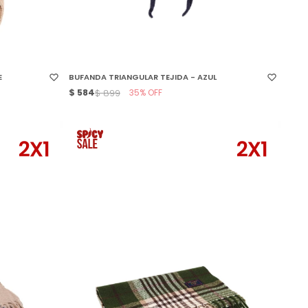
SELECCIONAR TALLE
E
BUFANDA TRIANGULAR TEJIDA - AZUL
$
584
35
$
899