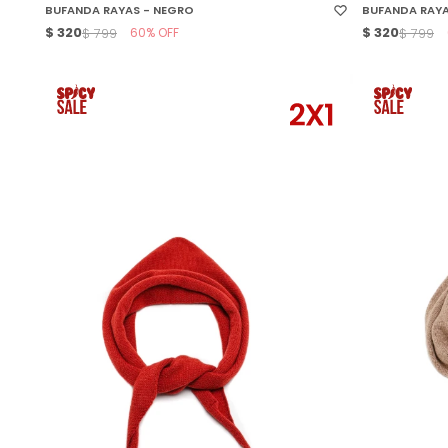
BUFANDA RAYAS - NEGRO
BUFANDA RAYA
$
320
60
$
320
$
799
$
799