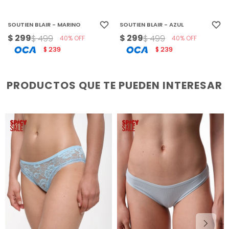
SOUTIEN BLAIR - MARINO
SOUTIEN BLAIR - AZUL
$
299
$
299
$
499
$
499
40
40
239
239
$
$
PRODUCTOS QUE TE PUEDEN INTERESAR