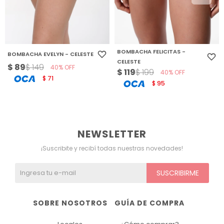
BOMBACHA FELICITAS -
BOMBACHA EVELYN - CELESTE
CELESTE
$
89
$
149
40
$
119
$
199
40
71
$
95
$
NEWSLETTER
¡Suscribite y recibí todas nuestras novedades!
SUSCRIBIRME
SOBRE NOSOTROS
GUÍA DE COMPRA