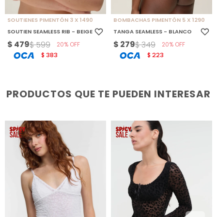
SOUTIENES PIMENTÓN 3 X 1490
BOMBACHAS PIMENTÓN 5 X 1290
SOUTIEN SEAMLESS RIB - BEIGE
TANGA SEAMLESS - BLANCO
$
479
$
279
$
599
$
349
20
20
383
223
$
$
PRODUCTOS QUE TE PUEDEN INTERESAR