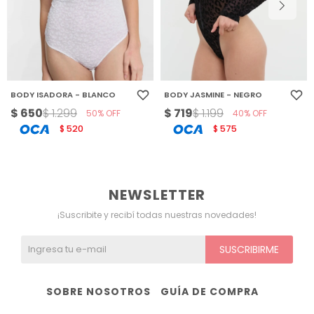
BODY ISADORA - BLANCO
BODY JASMINE - NEGRO
$
650
$
719
$
1.299
$
1.199
50
40
520
575
$
$
NEWSLETTER
¡Suscribite y recibí todas nuestras novedades!
SUSCRIBIRME
SOBRE NOSOTROS
GUÍA DE COMPRA