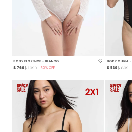
SELECCIONAR TALLE
SELECCIONAR
BODY FLORENCE - BLANCO
BODY OLIVIA 
$
769
30
$
539
$
1.099
$
899