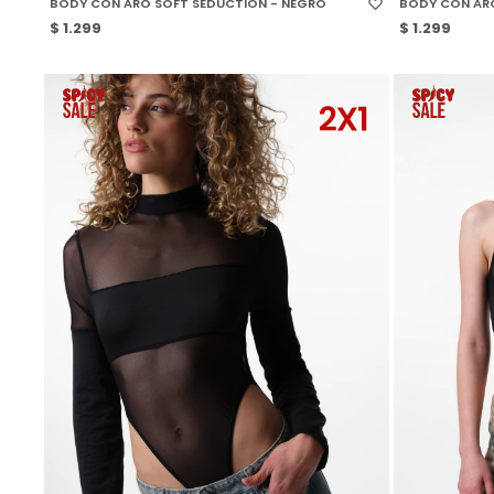
BODY CON ARO SOFT SEDUCTION - NEGRO
BODY CON ARO
$
1.299
$
1.299