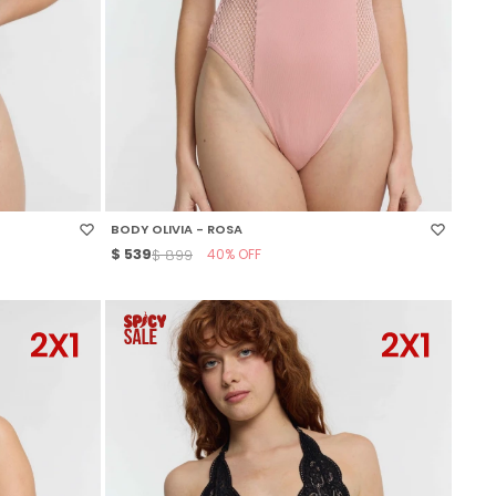
SELECCIONAR TALLE
BODY OLIVIA - ROSA
$
539
40
$
899