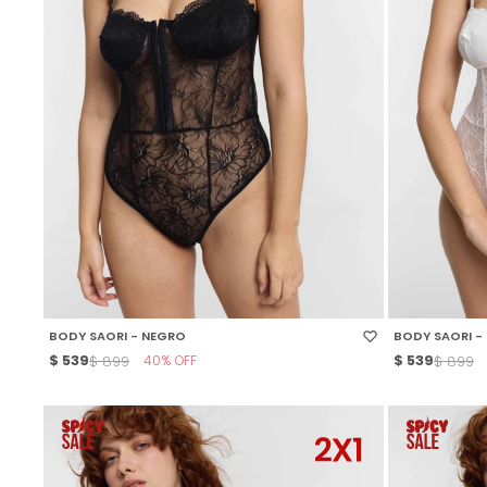
SELECCIONAR TALLE
SELECCIONAR
BODY SAORI - NEGRO
BODY SAORI -
$
539
40
$
539
$
899
$
899