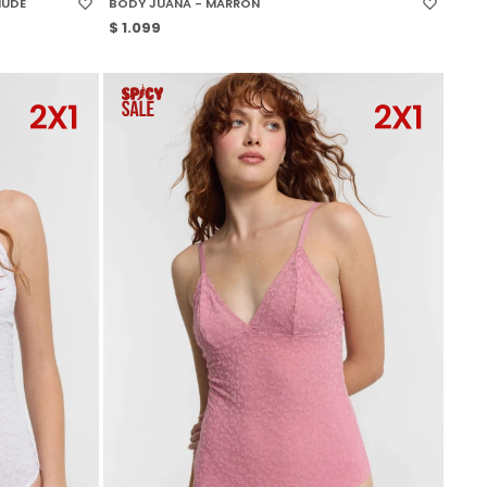
NUDE
BODY JUANA - MARRON
$
1.099