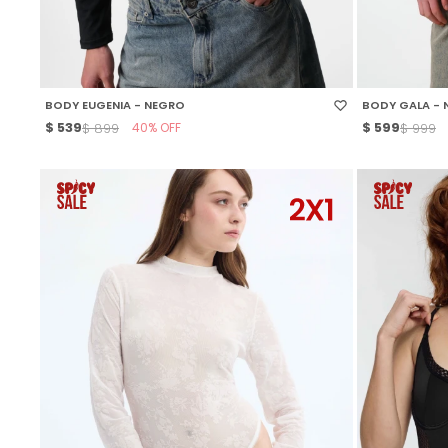
SELECCIONAR TALLE
SELECCIONAR
BODY EUGENIA - NEGRO
BODY GALA - 
$
539
40
$
599
$
899
$
999