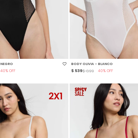
 TALLE
SELECCIONAR TALLE
- NEGRO
BODY OLIVIA - BLANCO
40
$
539
40
$
899