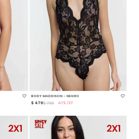
SELECCIONAR TALLE
BODY MADDISON - NEGRO
$
479
40
$
799