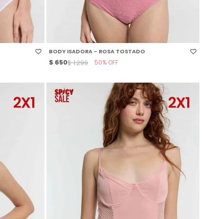
SELECCIONAR TALLE
BODY ISADORA - ROSA TOSTADO
$
650
50
$
1.299