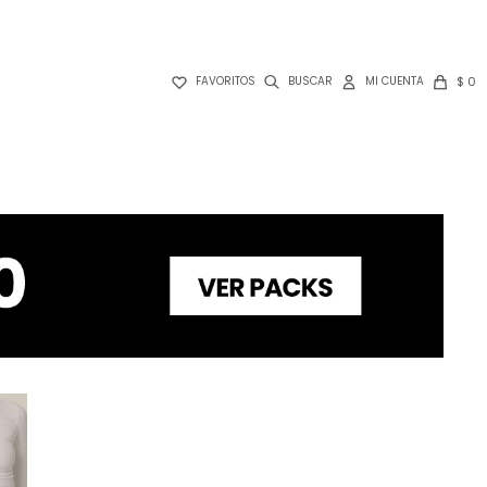

$
0
FAVORITOS