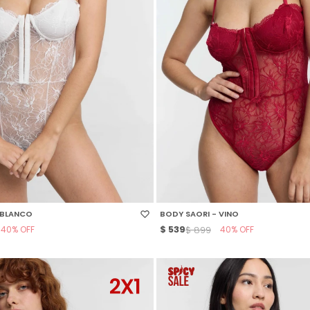
 TALLE
SELECCIONAR TALLE
 BLANCO
BODY SAORI - VINO
40
$
539
40
$
899