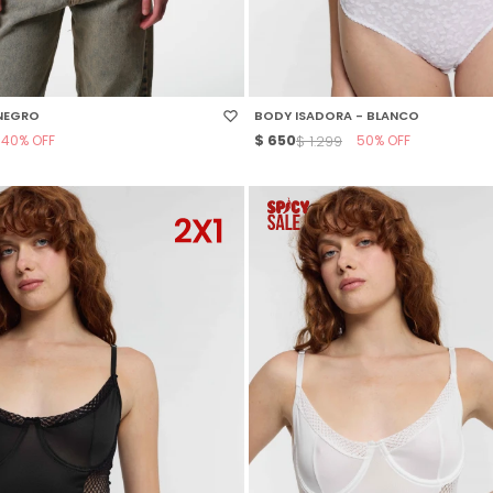
 TALLE
SELECCIONAR TALLE
NEGRO
BODY ISADORA - BLANCO
40
$
650
50
$
1.299