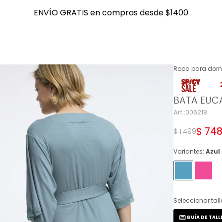
ENVÍO GRATIS en compras desde $1400
ENVÍO GRATIS en compras desde $1400
Ropa para dorm
NOTIFICARME
BATA EUCA
006218
$
74
$
1.499
Variantes:
Azul
Seleccionar tall
GUÍA DE TALL