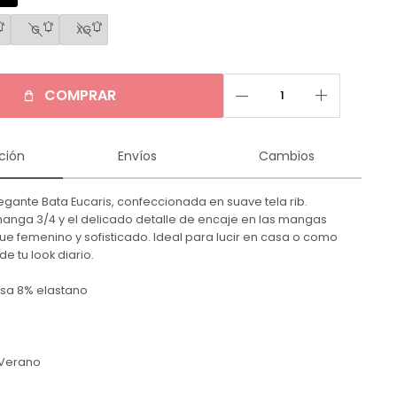
G
XG
remove
add
COMPRAR
ción
Envíos
Cambios
egante Bata Eucaris, confeccionada en suave tela rib.
anga 3/4 y el delicado detalle de encaje en las mangas
ue femenino y sofisticado. Ideal para lucir en casa o como
 tu look diario.
osa 8% elastano
Verano