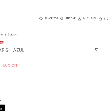

$
0
FAVORITOS
ir
Batas
RIS - AZUL
8
50
e
ES