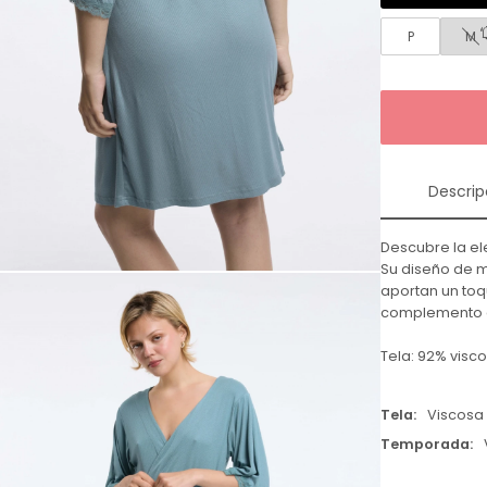
P
M
Descrip
Descubre la el
Su diseño de m
aportan un toq
complemento de
Tela: 92% visc
Tela
Viscosa
Temporada