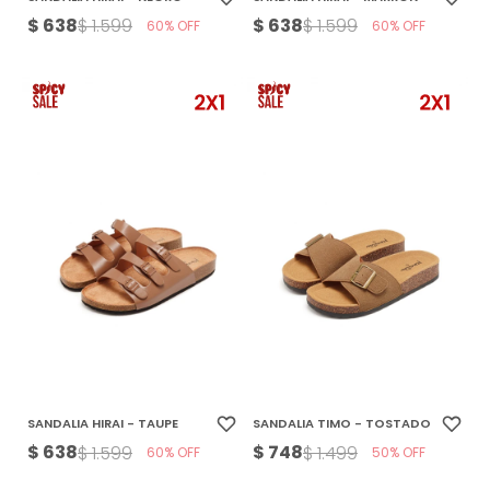
$
638
$
638
$
1.599
$
1.599
60
60
SANDALIA HIRAI - TAUPE
SANDALIA TIMO - TOSTADO
$
638
$
748
$
1.599
$
1.499
60
50