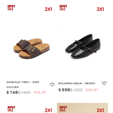
SANDALIA TIMO - GRIS
BALLERINA MILLIE - NEGRO
OSCURO
$
698
$
1.399
50
$
748
$
1.499
50