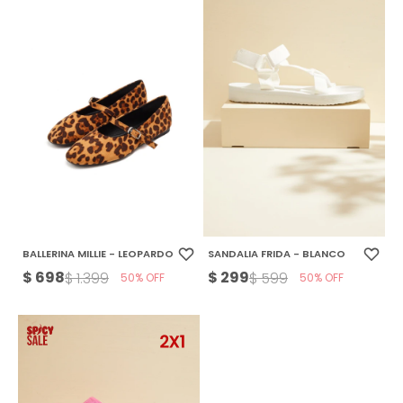
BALLERINA MILLIE - LEOPARDO
SANDALIA FRIDA - BLANCO
$
698
$
299
$
1.399
$
599
50
50