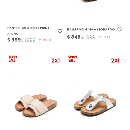
PANTUFLAS ANIMAL PRINT -
BALLERINA GINA - LEOPARDO
ARENA
$
848
$
1.699
50
$
999
$
1.999
50