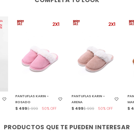
COMPLETÁ TU LOOK
SELECCIONAR TALLE
SELECCIONAR TALLE
S
PANTUFLAS KARIN -
PANTUFLAS KARIN -
PAN
ROSADO
ARENA
MA
$
499
50
$
499
50
$
4
$
999
$
999
PRODUCTOS QUE TE PUEDEN INTERESAR