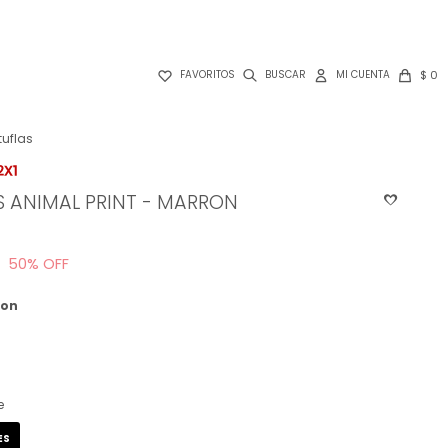

$
0
FAVORITOS
tuflas
 ANIMAL PRINT - MARRON
50
ron
e
ES