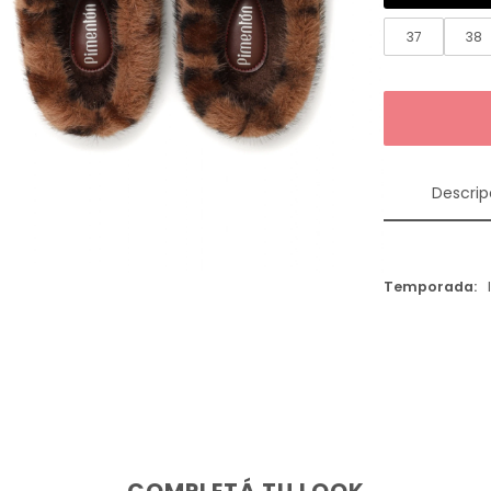
37
38
Descrip
Temporada