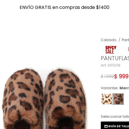
ENVÍO GRATIS en compras desde $1400
ENVÍO GRATIS en compras desde $1400
Calzado
Pan
NOTIFICARME
PANTUFLAS
001239
$
999
$
1.999
Variantes:
Mar
Seleccionar tall
GUÍA DE TALL