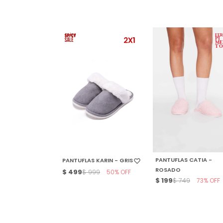
SELECCIONAR TALLE
SELECCIONAR TALLE
PANTUFLAS CATIA -
PANTUFLAS KARIN - GRIS
ROSADO
$
499
50
$
999
$
199
73
$
749