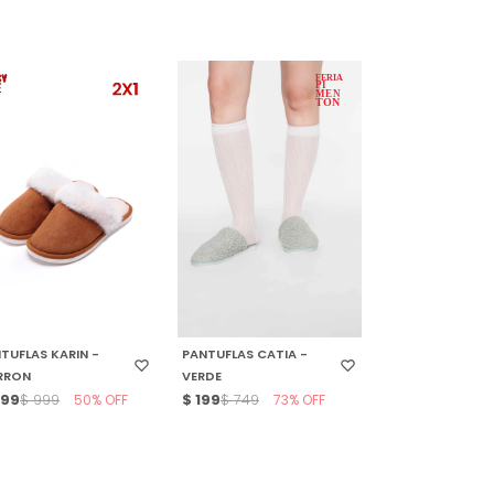
ELECCIONAR TALLE
SELECCIONAR TALLE
TUFLAS KARIN -
PANTUFLAS CATIA -
RRON
VERDE
99
50
$
199
73
$
999
$
749