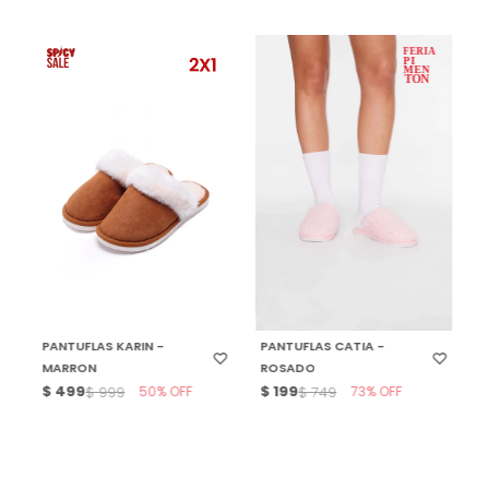
SELECCIONAR TALLE
SELECCIONAR TALLE
PANTUFLAS KARIN -
PANTUFLAS CATIA -
MARRON
ROSADO
$
499
50
$
199
73
$
999
$
749