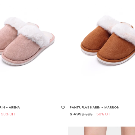
 TALLE
SELECCIONAR TALLE
IN - ARENA
PANTUFLAS KARIN - MARRON
50
$
499
50
$
999