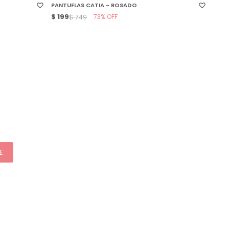
PANTUFLAS CATIA - ROSADO
$
199
73
$
749
E