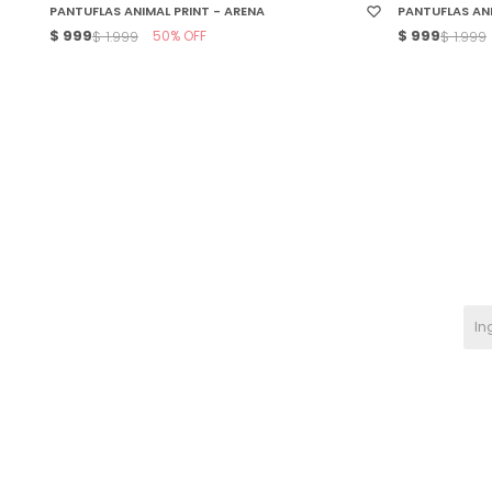
PANTUFLAS ANIMAL PRINT - ARENA
PANTUFLAS AN
$
999
50
$
999
$
1.999
$
1.999