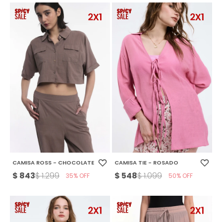
CAMISA ROSS - CHOCOLATE
CAMISA TIE - ROSADO
$
843
$
548
$
1.299
$
1.099
35
50