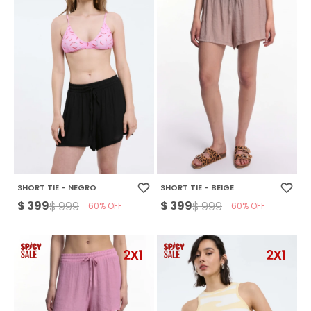
SHORT TIE - NEGRO
SHORT TIE - BEIGE
$
399
$
399
$
999
$
999
60
60