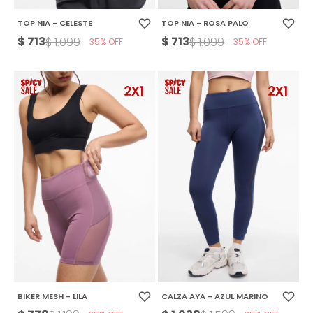
TOP NIA - CELESTE
TOP NIA - ROSA PALO
$
713
$
713
$
1.099
$
1.099
35
35
BIKER MESH - LILA
CALZA AYA - AZUL MARINO