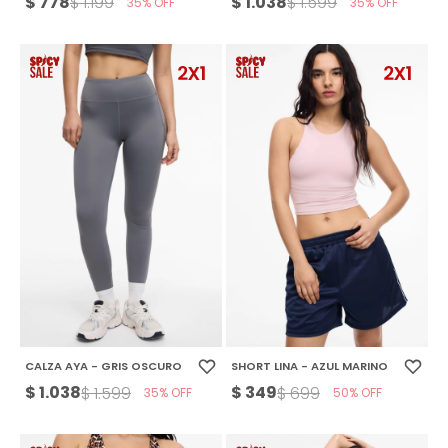
$
778
$
1.038
$
1.199
$
1.599
35
35
CALZA AYA - GRIS OSCURO
SHORT LINA - AZUL MARINO
$
1.038
$
349
$
1.599
$
699
35
50