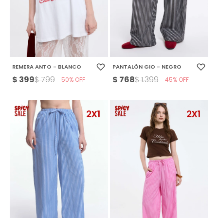
REMERA ANTO - BLANCO
PANTALÓN GIO - NEGRO
$
399
$
768
$
799
$
1.399
50
45