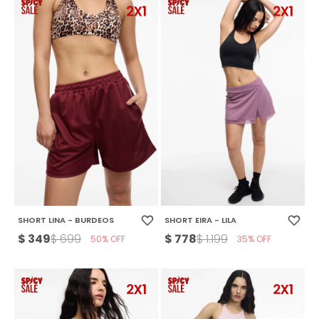
SHORT LINA - BURDEOS
SHORT EIRA - LILA
$
349
$
778
$
699
$
1.199
50
35