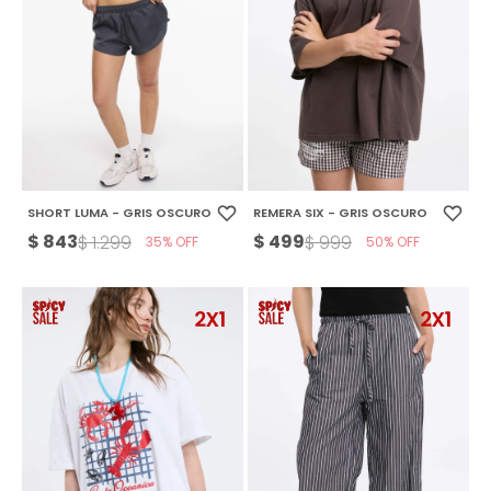
SHORT LUMA - GRIS OSCURO
REMERA SIX - GRIS OSCURO
$
843
$
499
$
1.299
$
999
35
50