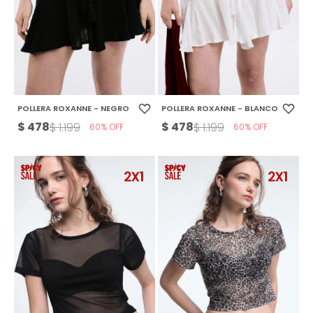
POLLERA ROXANNE - NEGRO
POLLERA ROXANNE - BLANCO
$
478
$
478
$
1.199
$
1.199
60
60