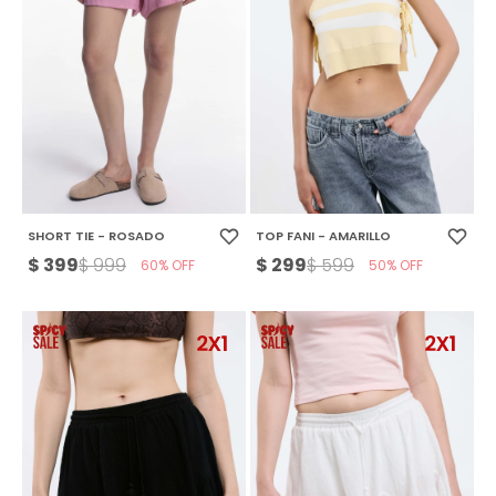
SHORT TIE - ROSADO
TOP FANI - AMARILLO
$
399
$
299
$
999
$
599
60
50