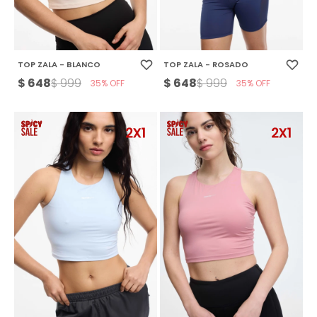
TOP ZALA - BLANCO
TOP ZALA - ROSADO
$
648
$
648
$
999
$
999
35
35