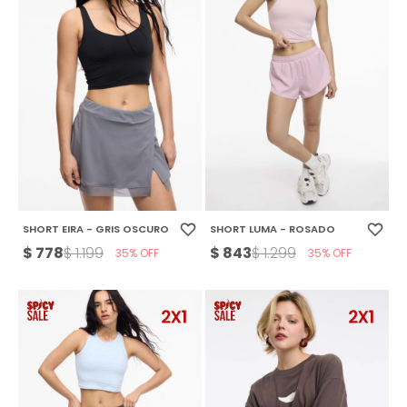
SHORT EIRA - GRIS OSCURO
SHORT LUMA - ROSADO
$
778
$
843
$
1.199
$
1.299
35
35