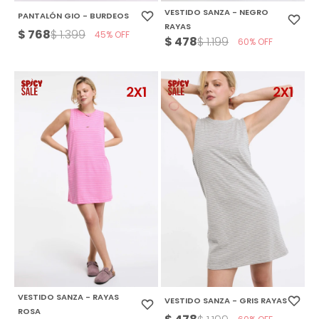
VESTIDO SANZA - NEGRO
PANTALÓN GIO - BURDEOS
RAYAS
$
768
$
1.399
45
$
478
$
1.199
60
VESTIDO SANZA - RAYAS
VESTIDO SANZA - GRIS RAYAS
ROSA