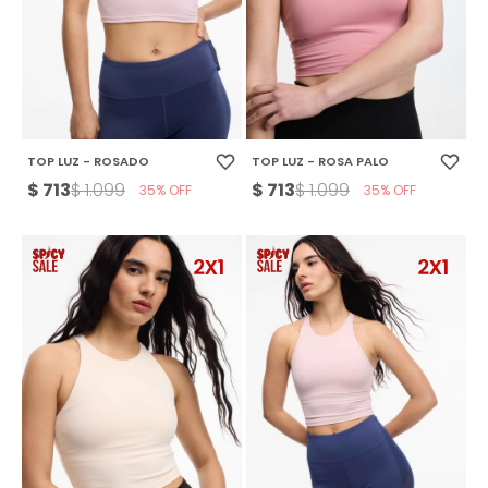
TOP LUZ - ROSADO
TOP LUZ - ROSA PALO
$
713
$
713
$
1.099
$
1.099
35
35