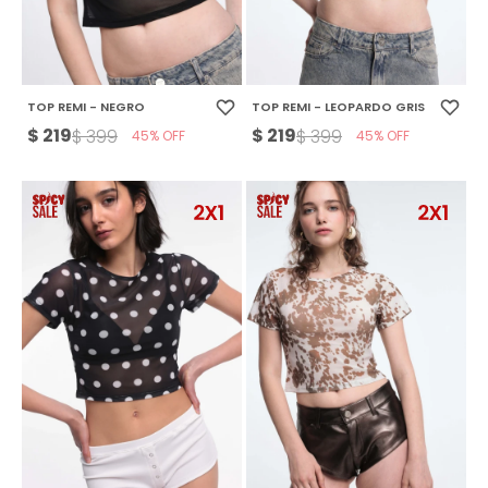
TOP REMI - NEGRO
TOP REMI - LEOPARDO GRIS
$
219
$
219
$
399
$
399
45
45