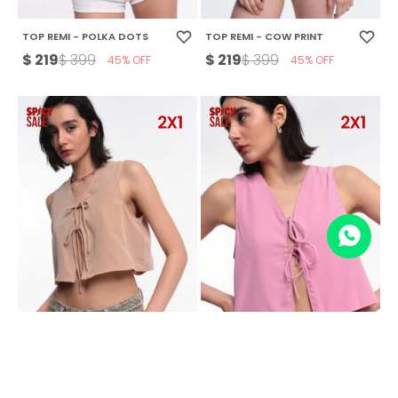
TOP REMI - POLKA DOTS
TOP REMI - COW PRINT
$
219
$
219
$
399
$
399
45
45
TOP FUNJI - ARENA
TOP FUNJI - ROSADO