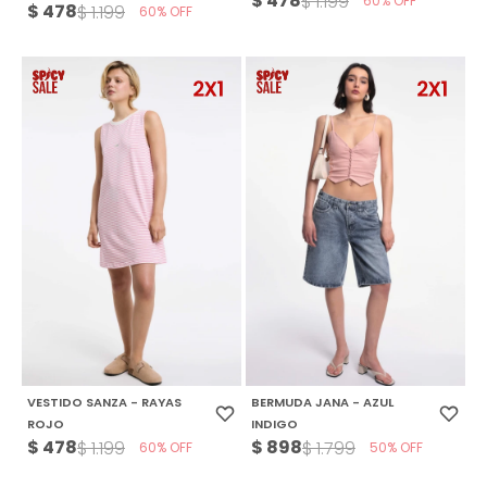
$
478
$
1.199
60
$
478
$
1.199
60
VESTIDO SANZA - RAYAS
BERMUDA JANA - AZUL
ROJO
INDIGO
$
478
$
898
$
1.199
$
1.799
60
50