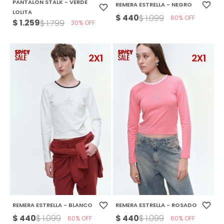
PANTALÓN STALK - VERDE
REMERA ESTRELLA - NEGRO
LOLITA
$
440
$
1.099
60
$
1.259
$
1.799
30
REMERA ESTRELLA - BLANCO
REMERA ESTRELLA - ROSADO
$
440
$
440
$
1.099
$
1.099
60
60