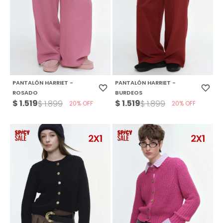
PANTALÓN HARRIET -
PANTALÓN HARRIET -
ROSADO
BURDEOS
$
1.519
$
1.519
$
1.899
$
1.899
20
20