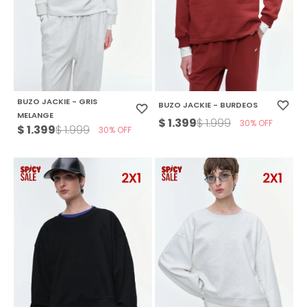
BUZO JACKIE - GRIS
BUZO JACKIE - BURDEOS
MELANGE
$
1.399
$
1.999
30
$
1.399
$
1.999
30