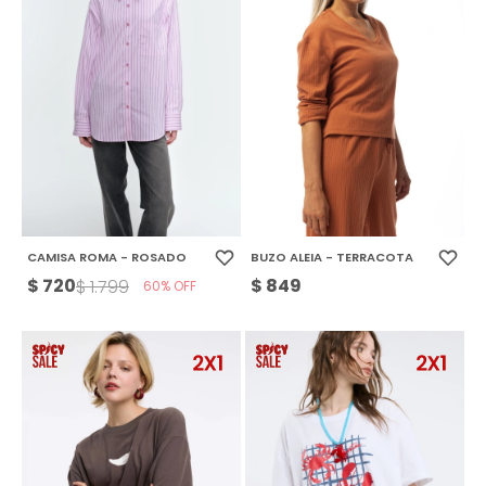
CAMISA ROMA - ROSADO
BUZO ALEIA - TERRACOTA
$
720
$
849
$
1.799
60