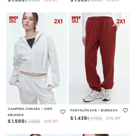
CAMPERA CHELSEA - GRIS
PANTALÓN EVIE - BURDEOS
MELANGE
$
1.439
$
1.799
20
$
1.599
$
1.999
20