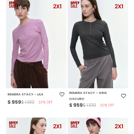
REMERA STACY - GRIS
REMERA STACY - LILA
OSCURO
$
959
$
1.199
20
$
959
$
1.199
20