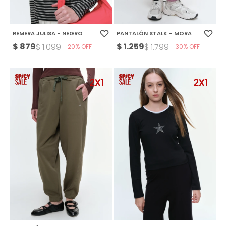
REMERA JULISA - NEGRO
PANTALÓN STALK - MORA
$
879
$
1.259
$
1.099
$
1.799
20
30