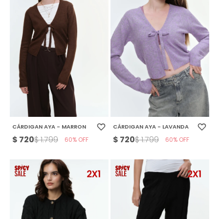
CÁRDIGAN AYA - MARRON
CÁRDIGAN AYA - LAVANDA
$
720
$
720
$
1.799
$
1.799
60
60