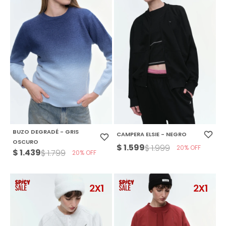
BUZO DEGRADÉ - GRIS
CAMPERA ELSIE - NEGRO
OSCURO
$
1.599
$
1.999
20
$
1.439
$
1.799
20