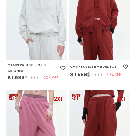
CAMPERA ELSIE - GRIS
CAMPERA ELSIE - BURDEOS
MELANGE
$
1.599
$
1.999
20
$
1.599
$
1.999
20