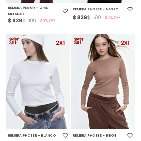
REMERA PEGGY - GRIS
REMERA PHOEBE - NEGRO
MELANGE
$
839
$
1.199
30
$
839
$
1.199
30
REMERA PHOEBE - BLANCO
REMERA PHOEBE - BEIGE