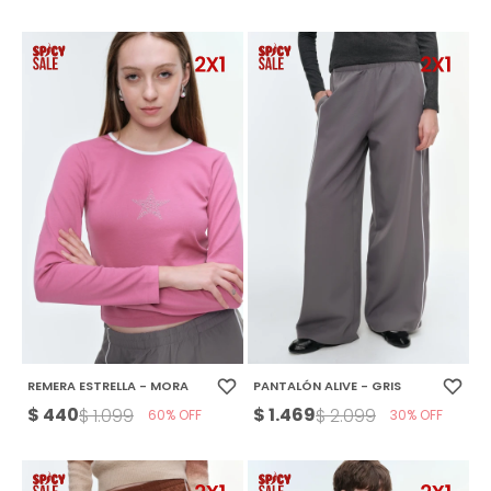
REMERA ESTRELLA - MORA
PANTALÓN ALIVE - GRIS
$
440
$
1.469
$
1.099
$
2.099
60
30