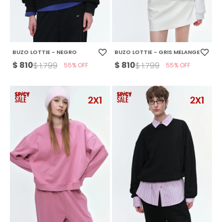
BUZO LOTTIE - NEGRO
BUZO LOTTIE - GRIS MELANGE
$
810
$
810
$
1.799
$
1.799
55
55