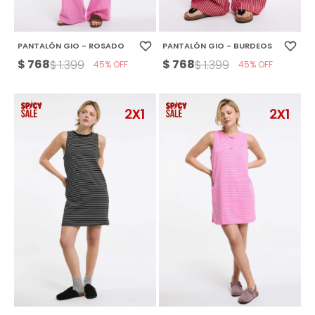
PANTALÓN GIO - ROSADO
PANTALÓN GIO - BURDEOS
$
768
$
768
$
1.399
$
1.399
45
45