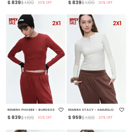
$
839
$
839
$
1.199
$
1.199
30
30
REMERA PHOEBE - BURDEOS
REMERA STACY - AMARILLO
$
839
$
959
$
1.199
$
1.199
30
20