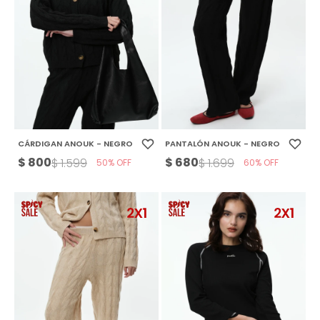
CÁRDIGAN ANOUK - NEGRO
PANTALÓN ANOUK - NEGRO
$
800
$
680
$
1.599
$
1.699
50
60