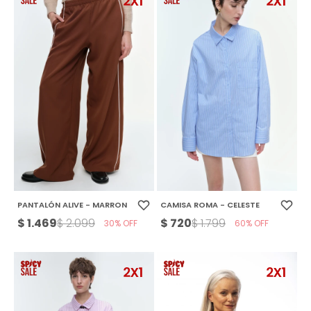
PANTALÓN ALIVE - MARRON
CAMISA ROMA - CELESTE
$
1.469
$
720
$
2.099
$
1.799
30
60