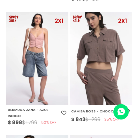
BERMUDA JANA - AZUL
CAMISA ROSS - CHOCOLATE
INDIGO
$
843
$
1.299
35
$
898
$
1.799
50