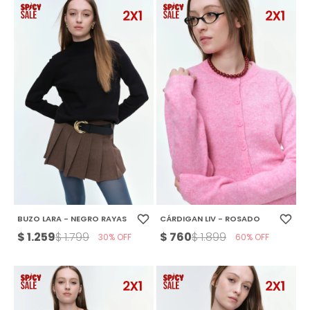
BUZO LARA - NEGRO RAYAS
CÁRDIGAN LIV - ROSADO
$
1.259
$
760
$
1.799
$
1.899
30
60