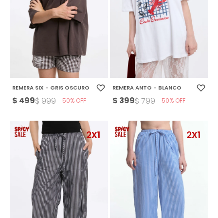
REMERA SIX - GRIS OSCURO
REMERA ANTO - BLANCO
$
499
$
399
$
999
$
799
50
50