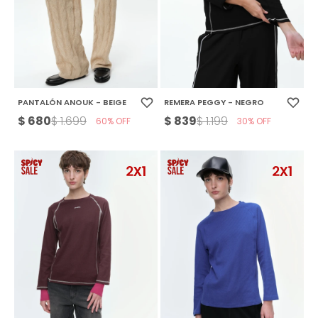
PANTALÓN ANOUK - BEIGE
REMERA PEGGY - NEGRO
$
680
$
839
$
1.699
$
1.199
60
30