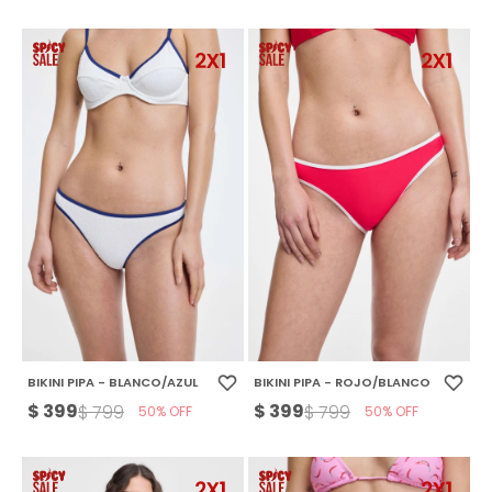
BIKINI PIPA - BLANCO/AZUL
BIKINI PIPA - ROJO/BLANCO
$
399
$
399
$
799
$
799
50
50