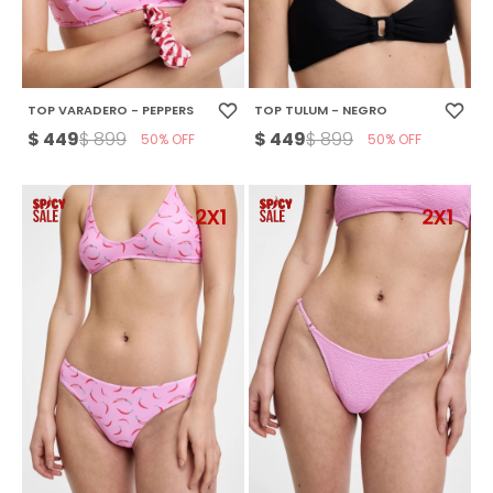
TOP VARADERO - PEPPERS
TOP TULUM - NEGRO
$
449
$
449
$
899
$
899
50
50