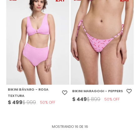
BIKINI BÁVARO - ROSA
BIKINI MARAGOGI - PEPPERS
TEXTURA
$
449
$
899
50
$
499
$
999
50
MOSTRANDO
16
DE
16