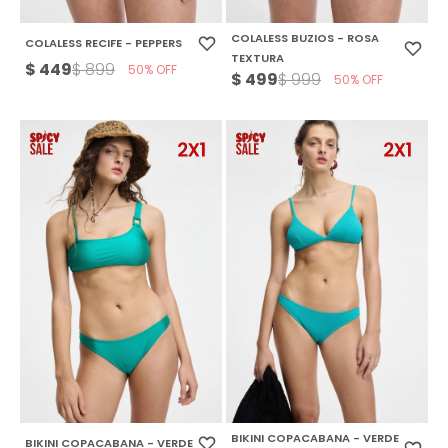
COLALESS BUZIOS - ROSA
COLALESS RECIFE - PEPPERS
TEXTURA
$
449
$
899
50
$
499
$
999
50
BIKINI COPACABANA - VERDE
BIKINI COPACABANA - VERDE