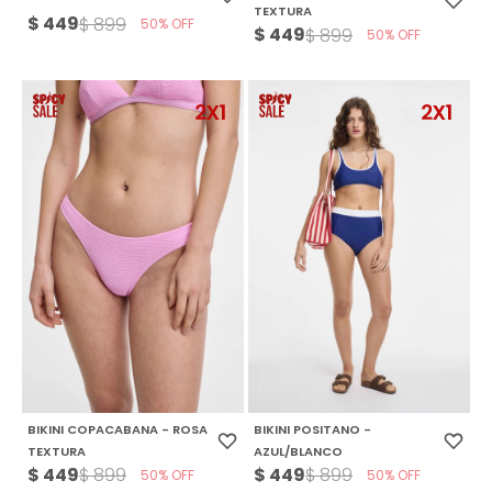
TEXTURA
$
449
$
899
50
$
449
$
899
50
BIKINI COPACABANA - ROSA
BIKINI POSITANO -
TEXTURA
AZUL/BLANCO
$
449
$
449
$
899
$
899
50
50