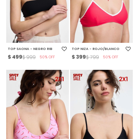
TOP SAONA - NEGRO RIB
TOP NIZA - ROJO/BLANCO
$
499
$
399
$
999
$
799
50
50