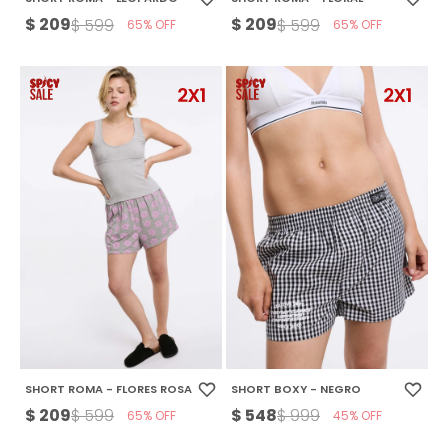
$
209
$
209
$
599
$
599
65
65
SHORT ROMA - FLORES ROSA
SHORT BOXY - NEGRO
$
209
$
548
$
599
$
999
65
45