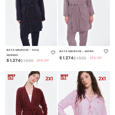
BATA MELROSE - AZUL
BATA MELROSE - MORA
MARINO
$
1.274
$
1.699
25
$
1.274
$
1.699
25