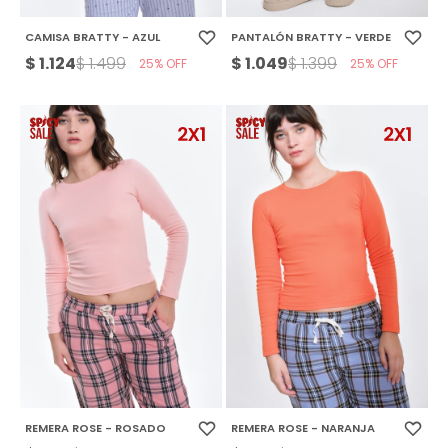
CAMISA BRATTY - AZUL
PANTALÓN BRATTY - VERDE
$
1.124
$
1.049
$
1.499
$
1.399
25
25
REMERA ROSE - ROSADO
REMERA ROSE - NARANJA