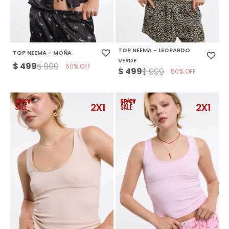
TOP NEEMA - LEOPARDO
TOP NEEMA - MOÑA
VERDE
$
499
$
999
50
$
499
$
999
50