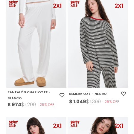
PANTALÓN CHARLOTTE -
REMERA OXY - NEGRO
BLANCO
$
1.049
$
1.399
25
$
974
$
1.299
25