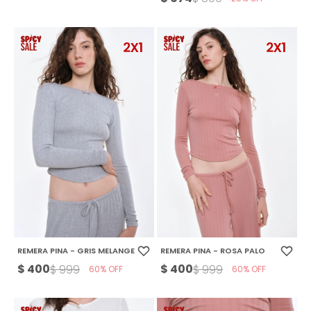
REMERA PINA - GRIS MELANGE
REMERA PINA - ROSA PALO
$
400
$
400
$
999
$
999
60
60