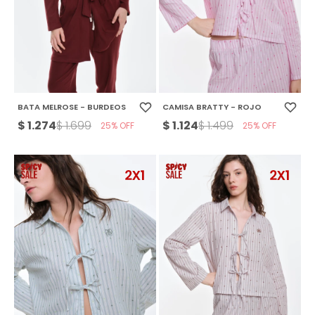
BATA MELROSE - BURDEOS
CAMISA BRATTY - ROJO
$
1.274
$
1.124
$
1.699
$
1.499
25
25