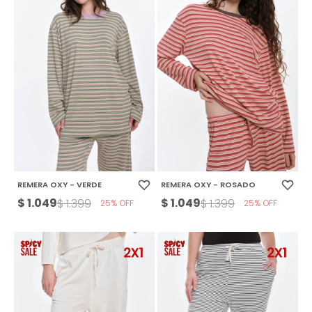
REMERA OXY - VERDE
REMERA OXY - ROSADO
$
1.049
$
1.049
$
1.399
$
1.399
25
25