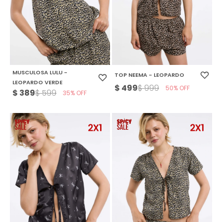
MUSCULOSA LULU -
TOP NEEMA - LEOPARDO
LEOPARDO VERDE
$
499
$
999
50
$
389
$
599
35