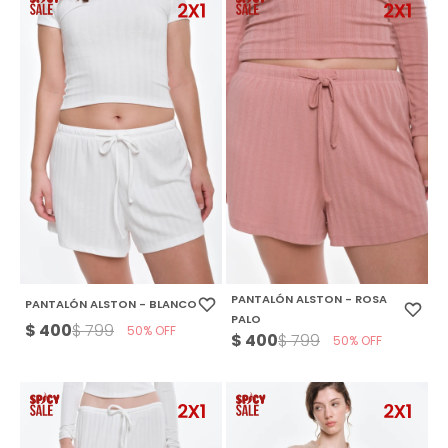
PANTALÓN ALSTON - ROSA
PANTALÓN ALSTON - BLANCO
PALO
$
400
$
799
50
$
400
$
799
50