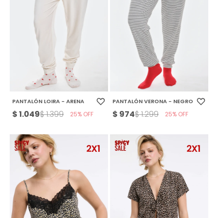
PANTALÓN LOIRA - ARENA
PANTALÓN VERONA - NEGRO
$
1.049
$
974
$
1.399
$
1.299
25
25