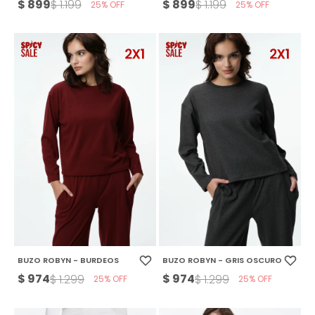
$
899
$
899
$
1.199
$
1.199
25
25
BUZO ROBYN - BURDEOS
BUZO ROBYN - GRIS OSCURO
$
974
$
974
$
1.299
$
1.299
25
25