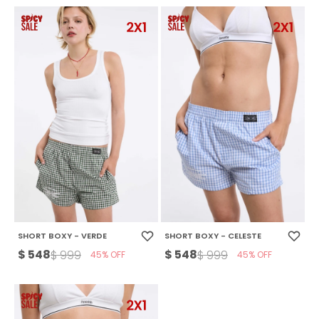
SHORT BOXY - VERDE
SHORT BOXY - CELESTE
$
548
$
548
$
999
$
999
45
45