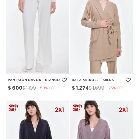
PANTALÓN DAVOS - BLANCO
BATA MELROSE - ARENA
$
600
$
1.274
$
1.199
$
1.699
50
25