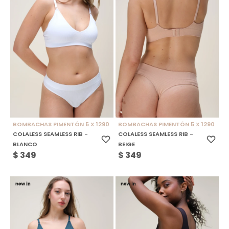
BOMBACHAS PIMENTÓN 5 X 1290
BOMBACHAS PIMENTÓN 5 X 1290
COLALESS SEAMLESS RIB -
COLALESS SEAMLESS RIB -
BLANCO
BEIGE
$
349
$
349