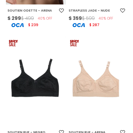
SOUTIEN ODETTE - ARENA
STRAPLESS JADE - NUDE
$
299
$
359
$
499
$
599
40
40
239
287
$
$
SOUTIEN RUE - NEGRO
SOUTIEN RUE - ARENA