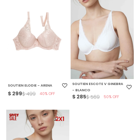
SOUTIEN ESCOTE V GINEBRA
SOUTIEN ELODIE - ARENA
- BLANCO
$
299
$
499
40
$
285
$
569
50