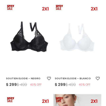
SOUTIEN ELODIE - NEGRO
SOUTIEN ELODIE - BLANCO
$
299
$
299
$
499
$
499
40
40