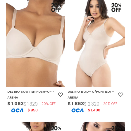
DEL RIO SOUTIEN PUSH-UP -
DEL RIO BODY C/PUNTILLA -
ARENA
ARENA
$
1.063
$
1.863
$
1.329
$
2.329
20
20
850
1.490
$
$