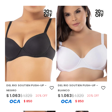
DEL RIO SOUTIEN PUSH-UP -
DEL RIO SOUTIEN PUSH-UP -
NEGRO
BLANCO
$
1.063
$
1.063
$
1.329
$
1.329
20
20
850
850
$
$