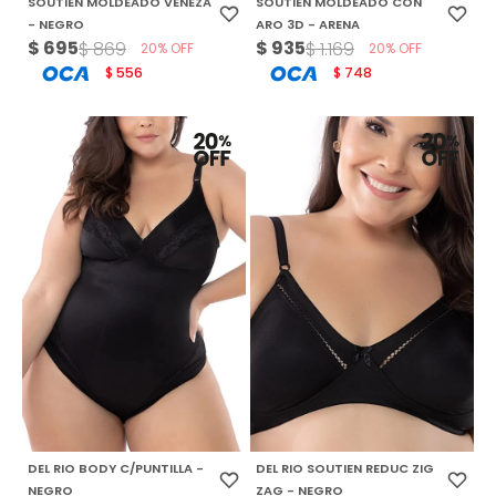
SOUTIEN MOLDEADO VENEZA
SOUTIEN MOLDEADO CON
- NEGRO
ARO 3D - ARENA
$
695
$
935
$
869
$
1.169
20
20
556
748
$
$
DEL RIO BODY C/PUNTILLA -
DEL RIO SOUTIEN REDUC ZIG
NEGRO
ZAG - NEGRO