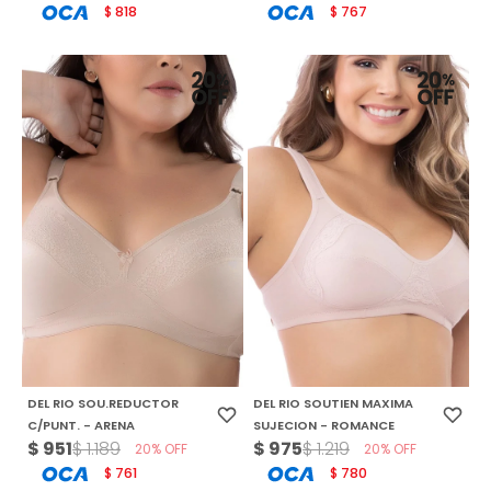
818
767
$
$
DEL RIO SOU.REDUCTOR
DEL RIO SOUTIEN MAXIMA
C/PUNT. - ARENA
SUJECION - ROMANCE
$
951
$
975
$
1.189
$
1.219
20
20
761
780
$
$