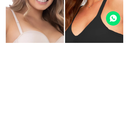
DEL RIO SOUTIEN SIN ARO
DEL RIO STRAPLESS - ARENA
INVISIBLE - NEGRO
$
1.263
$
1.579
20
$
1.031
$
1.289
20
1.010
$
825
$
MOSTRANDO
18
DE
18