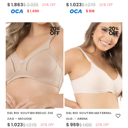
$
1.863
$
1.023
$
2.329
$
1.279
20
20
1.490
818
$
$
DEL RIO SOUTIEN REDUC ZIG
DEL RIO SOUTIEN MATERNAL
ZAG - MOUSSE
ALG. - ARENA
$
1.023
$
959
$
1.279
$
1.199
20
20