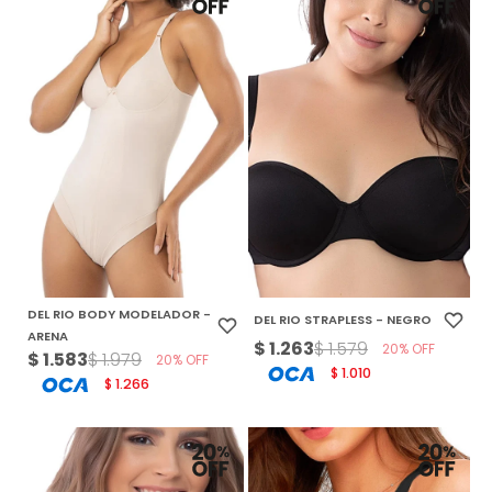
DEL RIO BODY MODELADOR -
DEL RIO STRAPLESS - NEGRO
ARENA
$
1.263
$
1.579
20
$
1.583
$
1.979
20
1.010
$
1.266
$