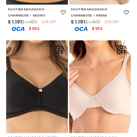
SOUTIEN MOLDEADO
SOUTIEN MOLDEADO
CHARMEUSE - NEGRO
CHARMEUSE - ARENA
$
1.191
$
1.191
$
1.489
$
1.489
20
20
953
953
$
$