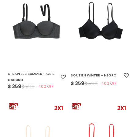
STRAPLESS SUMMER - GRIS
SOUTIEN WINTER - NEGRO
OSCURO
$
359
$
599
40
$
359
$
599
40