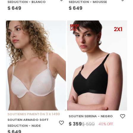
SEDUCTION - BLANCO
SEDUCTION - MOUSSE
$
649
$
649
SOUTIENES PIMENTÓN 3 X 1490
SOUTIEN SERENA - NEGRO
SOUTIEN ARMADO SOFT
$
359
$
599
40
SEDUCTION - NUDE
$
649