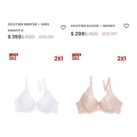
SOUTIEN WINTER - GRIS
SOUTIEN ELODIE - NEGRO
GRAFITO
$
299
$
499
40
$
359
$
599
40