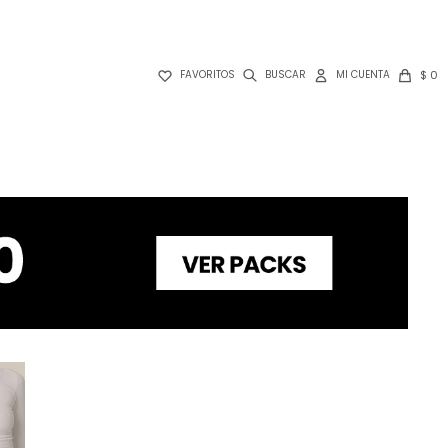

$
0
FAVORITOS