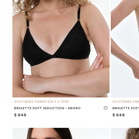
SELECCIONAR TALLE
SELECCIONAR
SOUTIENES PIMENTÓN 3 X 1490
SOUTIENES PIM
BRALETTE SOFT SEDUCTION - NEGRO
BRALETTE SOF
$
649
$
649