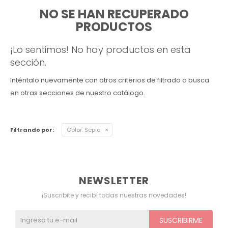
NO SE HAN RECUPERADO
Ver todo
Remeras
Otros
Maternal
Multiforma
Violeta
PRODUCTOS
Camisas
Belleza
Culotteless
Sin Bretel
Verde
¡Lo sentimos! No hay productos en esta
sección.
Polleras
Bolsos y Carteras
Boxer
Rojo
Inténtalo nuevamente con otros criterios de filtrado o busca
en otras secciones de nuestro catálogo.
Tops Deportivos
Paraguas
Gris
Lentes de Sol
Marron
Filtrando por:
Color:
Sepia
Estampados
NEWSLETTER
¡Suscribite y recibí todas nuestras novedades!
SUSCRIBIRME