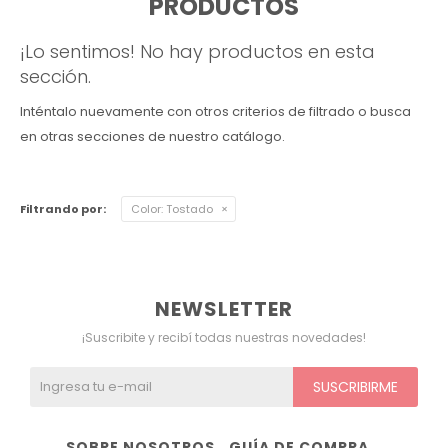
PRODUCTOS
Ver todo
Remeras
Otros
Maternal
Multiforma
Violeta
¡Lo sentimos! No hay productos en esta
sección.
Camisas
Belleza
Culotteless
Sin Bretel
Verde
Inténtalo nuevamente con otros criterios de filtrado o busca
Polleras
Bolsos y Carteras
Boxer
Rojo
en otras secciones de nuestro catálogo.
Tops Deportivos
Paraguas
Gris
Filtrando por:
Color:
Tostado
Lentes de Sol
Marron
Estampados
NEWSLETTER
¡Suscribite y recibí todas nuestras novedades!
SUSCRIBIRME
SOBRE NOSOTROS
GUÍA DE COMPRA