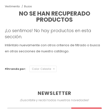
Vestimenta
Buzos
Ver todo
Remeras
Otros
Maternal
Multiforma
Violeta
NO SE HAN RECUPERADO
PRODUCTOS
Camisas
Belleza
Culotteless
Sin Bretel
Verde
¡Lo sentimos! No hay productos en esta
Polleras
Bolsos y Carteras
Boxer
Rojo
sección.
Tops Deportivos
Paraguas
Gris
Inténtalo nuevamente con otros criterios de filtrado o busca
en otras secciones de nuestro catálogo.
Lentes de Sol
Marron
Filtrando por:
Color:
Celeste
Estampados
NEWSLETTER
¡Suscribite y recibí todas nuestras novedades!