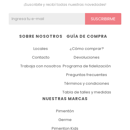
¡Suscribite y recibí todas nuestras novedades!
Ver todo
Remeras
Otros
Maternal
Multiforma
Violeta
SUSCRIBIRME
Camisas
Belleza
Culotteless
Sin Bretel
Verde
SOBRE NOSOTROS
GUÍA DE COMPRA
Polleras
Bolsos y Carteras
Boxer
Rojo
Locales
¿Cómo comprar?
Tops Deportivos
Paraguas
Gris
Contacto
Devoluciones
Trabaja con nosotros
Programa de fidelización
Lentes de Sol
Marron
Preguntas frecuentes
Estampados
Términos y condiciones
Tabla de talles y medidas
NUESTRAS MARCAS
Pimentón
Germe
Pimenton Kids